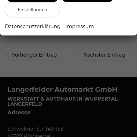
Ich bin kein Roboter
Einstellungen
Datenschutzerklärung
Impressum
Kommentar abschicken
Vorheriger Eintrag
Nächster Eintrag
Langerfelder Automarkt GmbH
WERKSTATT & AUTOHAUS IN WUPPERTAL
LANGERFELD
Adresse
Schwelmer Str. 149-153
42389 Wuppertal