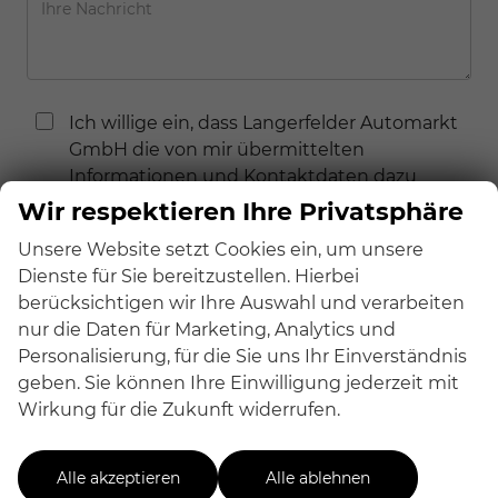
Ich willige ein, dass Langerfelder Automarkt
GmbH die von mir übermittelten
Informationen und Kontaktdaten dazu
verwendet, um mit mir anlässlich meiner
Wir respektieren Ihre Privatsphäre
Kontaktaufnahme in Verbindung zu treten,
Unsere Website setzt Cookies ein, um unsere
in diesem Zusammenhang zu
Dienste für Sie bereitzustellen. Hierbei
kommunizieren und meine Anfrage zu
berücksichtigen wir Ihre Auswahl und verarbeiten
bearbeiten und abzuwickeln. Dies gilt
nur die Daten für Marketing, Analytics und
insbesondere für die Verwendung der E-
Personalisierung, für die Sie uns Ihr Einverständnis
Mail-Adresse und der Telefonnummer zu
geben. Sie können Ihre Einwilligung jederzeit mit
den vorgenannten Zwecken.
Wirkung für die Zukunft widerrufen.
Die Datenschutzerklärung kann hier
eingesehen werden.
Alle akzeptieren
Alle ablehnen