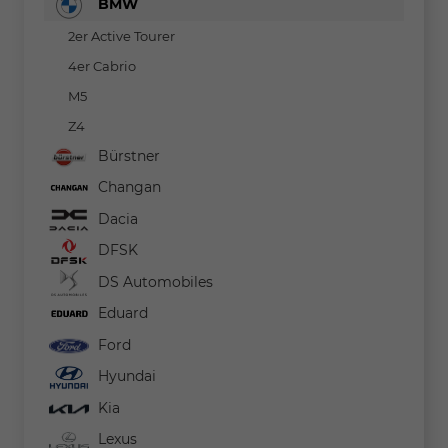
BMW
2er Active Tourer
4er Cabrio
M5
Z4
Bürstner
Changan
Dacia
DFSK
DS Automobiles
Eduard
Ford
Hyundai
Kia
Lexus