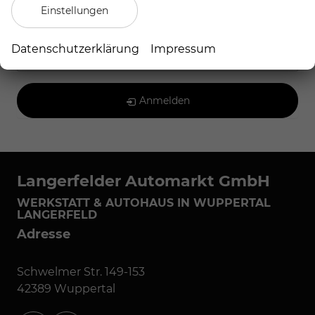
Einstellungen
Volvo
Datenschutzerklärung
Impressum
Geparkte Fahrzeuge (
0
)
Anmelden
Langerfelder Automarkt GmbH
WERKSTATT & AUTOHAUS IN WUPPERTAL
LANGERFELD
Adresse
Schwelmer Str. 149-153
42389 Wuppertal