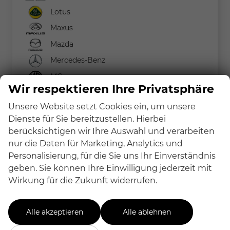
Lotus
Maxus
Mazda
Mercedes-Benz
MG
Wir respektieren Ihre Privatsphäre
MINI
Unsere Website setzt Cookies ein, um unsere
Nissan
Dienste für Sie bereitzustellen. Hierbei
Peugeot
berücksichtigen wir Ihre Auswahl und verarbeiten
Renault
nur die Daten für Marketing, Analytics und
Personalisierung, für die Sie uns Ihr Einverständnis
Seat
geben. Sie können Ihre Einwilligung jederzeit mit
Skoda
Wirkung für die Zukunft widerrufen.
Suzuki
Toyota
Alle akzeptieren
Alle ablehnen
Volkswagen