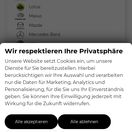
Lotus
Maxus
Mazda
Mercedes-Benz
MG
Wir respektieren Ihre Privatsphäre
MINI
Unsere Website setzt Cookies ein, um unsere
Nissan
Dienste für Sie bereitzustellen. Hierbei
Peugeot
berücksichtigen wir Ihre Auswahl und verarbeiten
Renault
nur die Daten für Marketing, Analytics und
Personalisierung, für die Sie uns Ihr Einverständnis
Seat
geben. Sie können Ihre Einwilligung jederzeit mit
Skoda
Wirkung für die Zukunft widerrufen.
Suzuki
Toyota
Alle akzeptieren
Alle ablehnen
Volkswagen