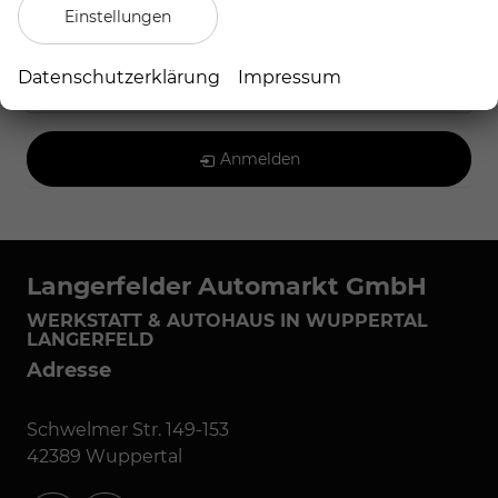
Einstellungen
Volvo
Datenschutzerklärung
Impressum
Geparkte Fahrzeuge (
0
)
Anmelden
Langerfelder Automarkt GmbH
WERKSTATT & AUTOHAUS IN WUPPERTAL
LANGERFELD
Adresse
Schwelmer Str. 149-153
42389 Wuppertal