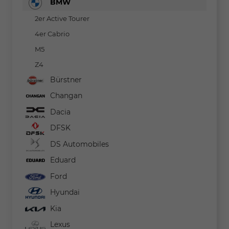
BMW
2er Active Tourer
4er Cabrio
M5
Z4
Bürstner
Changan
Dacia
DFSK
DS Automobiles
Eduard
Ford
Hyundai
Kia
Lexus