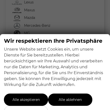
Lexus
Maxus
Mazda
Mercedes-Benz
MG
Wir respektieren Ihre Privatsphäre
MINI
Nissan
Unsere Website setzt Cookies ein, um unsere
Dienste für Sie bereitzustellen. Hierbei
Peugeot
berücksichtigen wir Ihre Auswahl und verarbeiten
Renault
nur die Daten für Marketing, Analytics und
Seat
Personalisierung, für die Sie uns Ihr Einverständnis
geben. Sie können Ihre Einwilligung jederzeit mit
Skoda
Wirkung für die Zukunft widerrufen.
Suzuki
Toyota
Alle akzeptieren
Alle ablehnen
Volkswagen