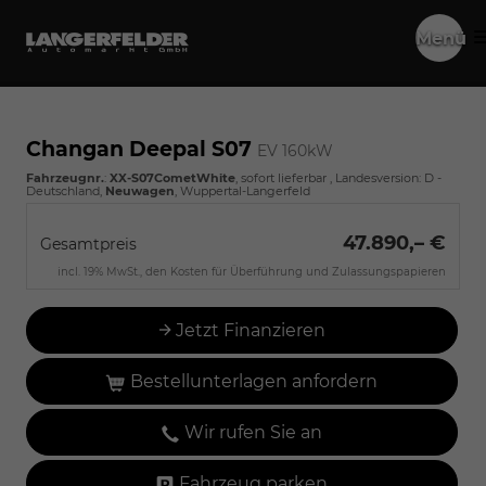
Menü
Changan Deepal S07
EV 160kW
Fahrzeugnr.
:
XX-S07CometWhite
,
sofort lieferbar
, Landesversion: D -
Deutschland,
Neuwagen
, Wuppertal-Langerfeld
47.890,– €
Gesamtpreis
incl. 19% MwSt., den Kosten für Überführung und Zulassungspapieren
Jetzt Finanzieren
Bestellunterlagen anfordern
Wir rufen Sie an
Fahrzeug parken