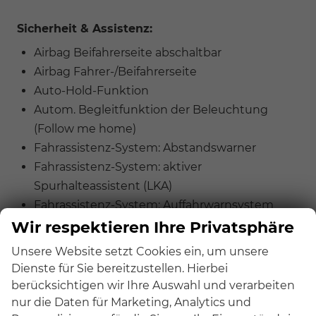
Sicherheit & Assistenz:
Airbag Beifahrerseite abschaltbar
Airbag Fahrer-/Beifahrerseite
Auto-Hold-Funktion
Autom. Begleitfunktion der Beleuchtung
(Follow me home)
Fahrassistenz-System: Abstandswarner
Fahrassistenz-System: aktiver
Spurhalteassistent (LKA)
Fahrassistenz-System: Auffahrwarnsystem
(Forward Collision Warning, FCW)
Wir respektieren Ihre Privatsphäre
Fahrassistenz-System: Autonome
Unsere Website setzt Cookies ein, um unsere
Notbremsfunktion (AEB)
Dienste für Sie bereitzustellen. Hierbei
Fahrassistenz-System: Bergabfahr-Assistent
berücksichtigen wir Ihre Auswahl und verarbeiten
Fahrassistenz-System: Berganfahr-Assistent
nur die Daten für Marketing, Analytics und