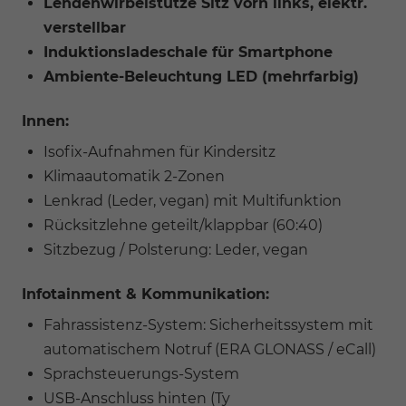
Lendenwirbelstütze Sitz vorn links, elektr.
verstellbar
Induktionsladeschale für Smartphone
Ambiente-Beleuchtung LED (mehrfarbig)
Innen:
Isofix-Aufnahmen für Kindersitz
Klimaautomatik 2-Zonen
Lenkrad (Leder, vegan) mit Multifunktion
Rücksitzlehne geteilt/klappbar (60:40)
Sitzbezug / Polsterung: Leder, vegan
Infotainment & Kommunikation:
Fahrassistenz-System: Sicherheitssystem mit
automatischem Notruf (ERA GLONASS / eCall)
Sprachsteuerungs-System
USB-Anschluss hinten (Ty