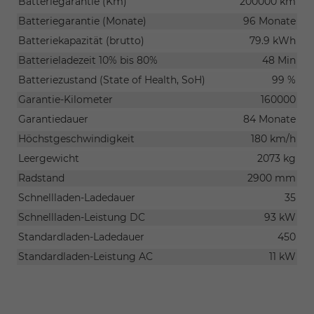
Batteriegarantie (Km)
200000 km
Batteriegarantie (Monate)
96 Monate
Batteriekapazität (brutto)
79.9 kWh
Batterieladezeit 10% bis 80%
48 Min
Batteriezustand (State of Health, SoH)
99 %
Garantie-Kilometer
160000
Garantiedauer
84 Monate
Höchstgeschwindigkeit
180 km/h
Leergewicht
2073 kg
Radstand
2900 mm
Schnellladen-Ladedauer
35
Schnellladen-Leistung DC
93 kW
Standardladen-Ladedauer
450
Standardladen-Leistung AC
11 kW