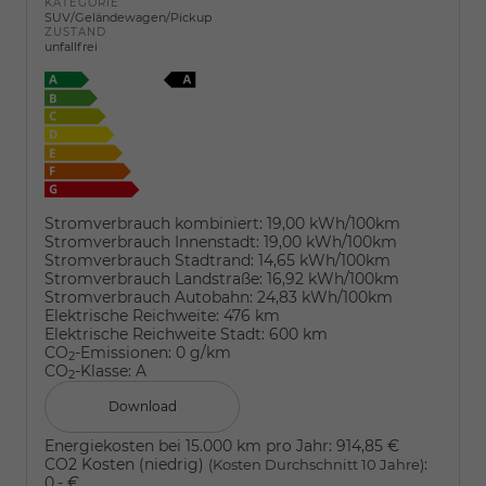
KATEGORIE
SUV/Geländewagen/Pickup
ZUSTAND
unfallfrei
Stromverbrauch kombiniert:
19,00 kWh/100km
Stromverbrauch Innenstadt:
19,00 kWh/100km
Stromverbrauch Stadtrand:
14,65 kWh/100km
Stromverbrauch Landstraße:
16,92 kWh/100km
Stromverbrauch Autobahn:
24,83 kWh/100km
Elektrische Reichweite:
476 km
Elektrische Reichweite Stadt:
600 km
CO
-Emissionen:
0 g/km
2
CO
-Klasse:
A
2
Download
Energiekosten bei 15.000 km pro Jahr:
914,85 €
CO2 Kosten (niedrig)
:
(Kosten Durchschnitt 10 Jahre)
0,- €