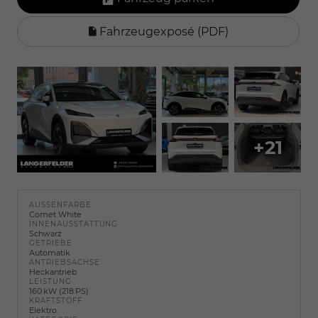
Fahrzeugexposé (PDF)
+21
AUSSENFARBE
Comet White
INNENAUSSTATTUNG
Schwarz
GETRIEBE
Automatik
ANTRIEBSACHSE
Heckantrieb
LEISTUNG
160 kW (218 PS)
KRAFTSTOFF
Elektro