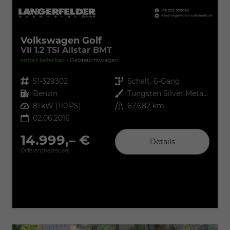
Volkswagen Golf
VII 1.2 TSI Allstar BMT
sofort lieferbar
Gebrauchtwagen
Fahrzeugnr.
51-329302
Getriebe
Schalt. 6-Gang
Kraftstoff
Benzin
Außenfarbe
Tungsten Silver Metallic
Leistung
81 kW (110 PS)
Kilometerstand
67.682 km
02.06.2016
14.999,– €
Details
Differenzbesteuert