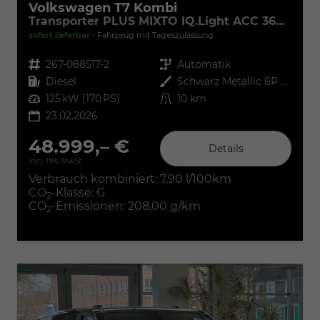
Volkswagen T7 Kombi
Transporter PLUS MIXTO IQ.Light ACC 360° 5Si
sofort lieferbar
Fahrzeug mit Tageszulassung
Fahrzeugnr.
267-088517-2
Getriebe
Automatik
Kraftstoff
Diesel
Außenfarbe
Schwarz Metallic 6P Midnight Black
Leistung
125 kW (170 PS)
Kilometerstand
10 km
23.02.2026
48.999,– €
Details
incl. 19% MwSt.
Verbrauch kombiniert:
7,90 l/100km
CO
-Klasse:
G
2
CO
-Emissionen:
208,00 g/km
2