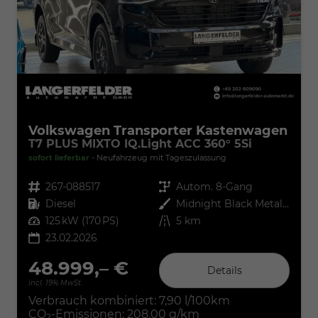
Volkswagen Transporter Kastenwagen
T7 PLUS MIXTO IQ.Light ACC 360° 5Si
sofort lieferbar
Neufahrzeug mit Tageszulassung
Fahrzeugnr.
267-088517
Getriebe
Autom. 8-Gang
Kraftstoff
Diesel
Außenfarbe
Midnight Black Metallic
Leistung
125 kW (170 PS)
Kilometerstand
5 km
23.02.2026
48.999,– €
Details
incl. 19% MwSt.
Verbrauch kombiniert:
7,90 l/100km
CO
-Emissionen:
208,00 g/km
2