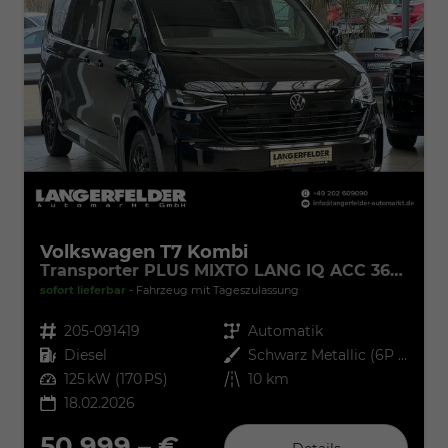
Volkswagen T7 Kombi
Transporter PLUS MIXTO LANG IQ ACC 360° 5Si
sofort lieferbar
Fahrzeug mit Tageszulassung
Fahrzeugnr.
205-091419
Getriebe
Automatik
Kraftstoff
Diesel
Außenfarbe
Schwarz Metallic (6P Midnight Black)
Leistung
125 kW (170 PS)
Kilometerstand
10 km
18.02.2026
50.999,– €