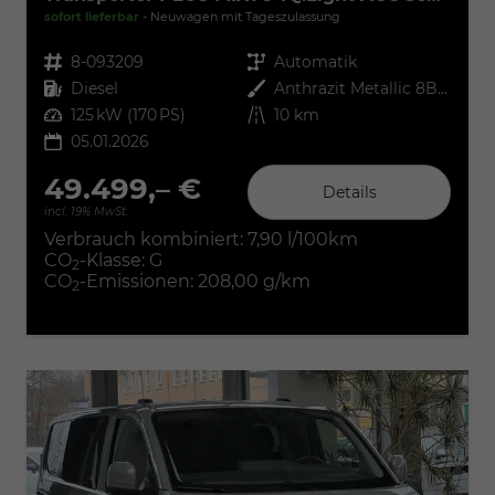
sofort lieferbar
Neuwagen mit Tageszulassung
Fahrzeugnr.
8-093209
Getriebe
Automatik
Kraftstoff
Diesel
Außenfarbe
Anthrazit Metallic 8B Graphite Dust
Leistung
125 kW (170 PS)
Kilometerstand
10 km
05.01.2026
49.499,– €
Details
incl. 19% MwSt.
Verbrauch kombiniert:
7,90 l/100km
CO
-Klasse:
G
2
CO
-Emissionen:
208,00 g/km
2