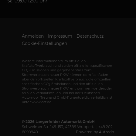
Sa. 09:00-12:00 Uhr
Anmelden
Impressum
Datenschutz
Cookie-Einstellungen
Weitere Informationen zum offiziellen
Kraftstoffverbrauch und zu den offiziellen spezifischen
CO
-Emissionen und gegebenenfalls zum
2
Stromverbrauch neuer PKW können dem 'Leitfaden
über den offiziellen Kraftstoffverbrauch, die offiziellen
spezifischen CO
-Emissionen und den offiziellen
2
Stromverbrauch neuer PKW' entnommen werden, der
an allen Verkaufsstellen und bei der 'Deutschen
Automobil Treuhand GmbH' unentgeltlich erhältlich ist
unter www.dat.de.
© 2026
Langerfelder Automarkt GmbH
,
Schwelmer Str. 149-153
,
42389
Wuppertal,
+49 202
6090940
Powered by Autrado