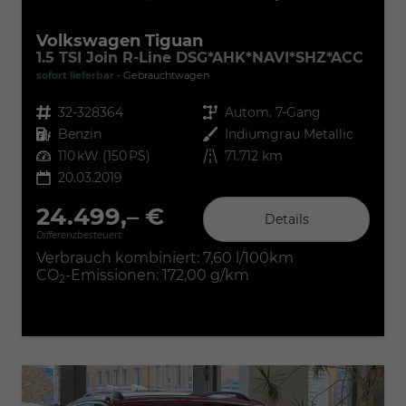
Volkswagen Tiguan
1.5 TSI Join R-Line DSG*AHK*NAVI*SHZ*ACC
sofort lieferbar
Gebrauchtwagen
Fahrzeugnr.
32-328364
Getriebe
Autom. 7-Gang
Kraftstoff
Benzin
Außenfarbe
Indiumgrau Metallic
Leistung
110 kW (150 PS)
Kilometerstand
71.712 km
20.03.2019
24.499,– €
Details
Differenzbesteuert
Verbrauch kombiniert:
7,60 l/100km
CO
-Emissionen:
172,00 g/km
2