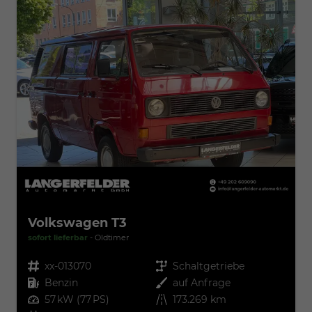
Volkswagen T3
sofort lieferbar
Oldtimer
Fahrzeugnr.
xx-013070
Getriebe
Schaltgetriebe
Kraftstoff
Benzin
Außenfarbe
auf Anfrage
Leistung
57 kW (77 PS)
Kilometerstand
173.269 km