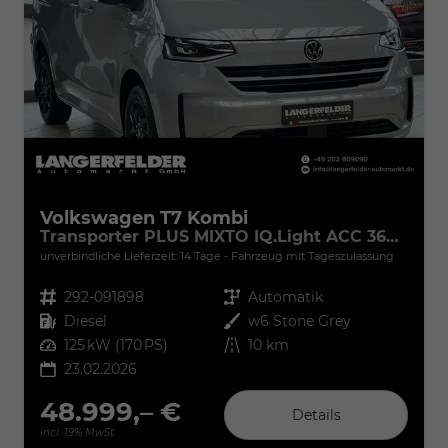
Volkswagen T7 Kombi
Transporter PLUS MIXTO IQ.Light ACC 360° 5Si
unverbindliche Lieferzeit:
14 Tage
Fahrzeug mit Tageszulassung
Fahrzeugnr.
292-091898
Getriebe
Automatik
Kraftstoff
Diesel
Außenfarbe
w6 Stone Grey
Leistung
125 kW (170 PS)
Kilometerstand
10 km
23.02.2026
48.999,– €
Details
incl. 19% MwSt.