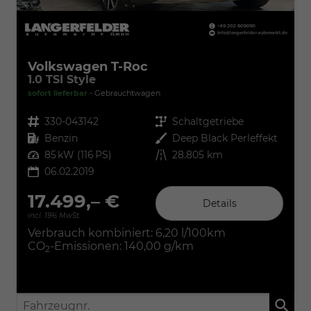
Volkswagen T-Roc
1.0 TSI Style
sofort lieferbar
Gebrauchtwagen
Fahrzeugnr.
330-043142
Getriebe
Schaltgetriebe
Kraftstoff
Benzin
Außenfarbe
Deep Black Perleffekt
Leistung
85 kW (116 PS)
Kilometerstand
28.805 km
06.02.2019
17.499,– €
Details
incl. 19% MwSt.
Verbrauch kombiniert:
6,20 l/100km
CO
-Emissionen:
140,00 g/km
2
Fahrzeugnr.