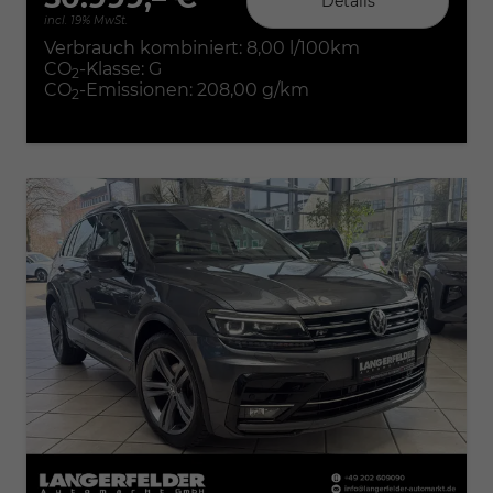
Details
incl. 19% MwSt.
Verbrauch kombiniert:
8,00 l/100km
CO
-Klasse:
G
2
CO
-Emissionen:
208,00 g/km
2