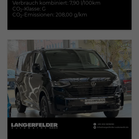
Verbrauch kombiniert:
7,90 l/100km
CO
-Klasse:
G
2
CO
-Emissionen:
208,00 g/km
2