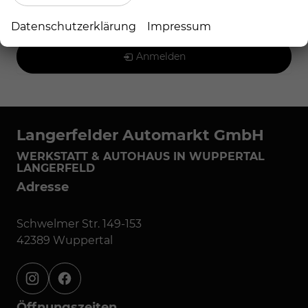
Geparkte Fahrzeuge (
0
)
Datenschutzerklärung
Impressum
Anmelden
Langerfelder Automarkt GmbH
WERKSTATT & AUTOHAUS IN WUPPERTAL
LANGERFELD
Adresse
Schwelmer Str. 149-153
42389 Wuppertal
instagram
facebook
Öffnungszeiten