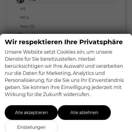
HS
MG4
New ZS
MINI
Wir respektieren Ihre Privatsphäre
Nissan
Unsere Website setzt Cookies ein, um unsere
Peugeot
Dienste für Sie bereitzustellen. Hierbei
Renault
berücksichtigen wir Ihre Auswahl und verarbeiten
Seat
nur die Daten für Marketing, Analytics und
Personalisierung, für die Sie uns Ihr Einverständnis
Skoda
geben. Sie können Ihre Einwilligung jederzeit mit
Suzuki
Wirkung für die Zukunft widerrufen.
Toyota
Volkswagen
Alle akzeptieren
Alle ablehnen
Volvo
Einstellungen