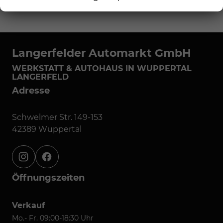
Langerfelder Automarkt GmbH
WERKSTATT & AUTOHAUS IN WUPPERTAL
LANGERFELD
Adresse
Schwelmer Str. 149-153
42389 Wuppertal
instagram
facebook
Öffnungszeiten
Verkauf
Mo.- Fr. 09:00-18:30 Uhr