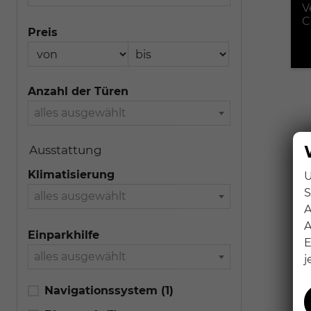
V
C
Preis
Anzahl der Türen
alles ausgewählt
Ausstattung
Klimatisierung
U
S
alles ausgewählt
A
A
Einparkhilfe
E
alles ausgewählt
j
Navigationssystem
(1)