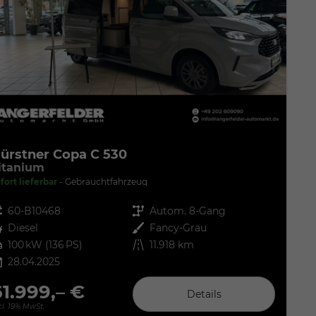
ürstner Copa C 530
itanium
fort lieferbar
Gebrauchtfahrzeug
zeugnr.
60-B10468
Getriebe
Autom. 8-Gang
ftstoff
Diesel
Außenfarbe
Fancy-Grau
tung
100 kW (136 PS)
Kilometerstand
11.918 km
28.04.2025
61.999,– €
Details
cl. 19% MwSt.