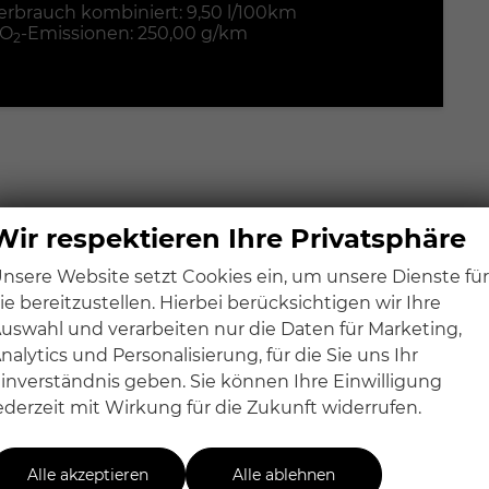
erbrauch kombiniert:
9,50 l/100km
O
-Emissionen:
250,00 g/km
2
Wir respektieren Ihre Privatsphäre
nsere Website setzt Cookies ein, um unsere Dienste für
ie bereitzustellen. Hierbei berücksichtigen wir Ihre
uswahl und verarbeiten nur die Daten für Marketing,
nalytics und Personalisierung, für die Sie uns Ihr
inverständnis geben. Sie können Ihre Einwilligung
ederzeit mit Wirkung für die Zukunft widerrufen.
Alle akzeptieren
Alle ablehnen