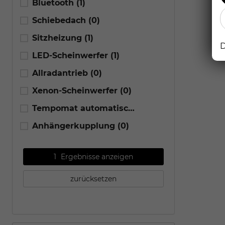
Bluetooth
(1)
Schiebedach
(0)
Sitzheizung
(1)
D
LED-Scheinwerfer
(1)
Allradantrieb
(0)
Xenon-Scheinwerfer
(0)
Tempomat automatisch (ACC)
(1)
Anhängerkupplung
(0)
1
Ergebnisse anzeigen
zurücksetzen