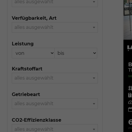
alles ausgewählt
Verfügbarkeit, Art
alles ausgewählt
Leistung
B
Kraftstoffart
T
so
alles ausgewählt
Fahr
Getriebeart
Kra
Leis
alles ausgewählt
CO2-Effizienzklasse
in
alles ausgewählt