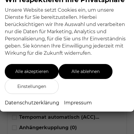
alles ausgewählt
Unsere Website setzt Cookies ein, um unsere
Dienste für Sie bereitzustellen. Hierbei
Einparkhilfe
berücksichtigen wir Ihre Auswahl und verarbeiten
alles ausgewählt
nur die Daten für Marketing, Analytics und
Personalisierung, für die Sie uns Ihr Einverständnis
Navigationssystem
(2)
geben. Sie können Ihre Einwilligung jederzeit mit
Wirkung für die Zukunft widerrufen.
Bluetooth
(2)
Schiebedach
(0)
Alle akzeptieren
Alle ablehnen
Sitzheizung
(0)
LED-Scheinwerfer
(0)
Einstellungen
Allradantrieb
(0)
Datenschutzerklärung
Impressum
Xenon-Scheinwerfer
(1)
Tempomat automatisch (ACC)
(0)
Anhängerkupplung
(0)