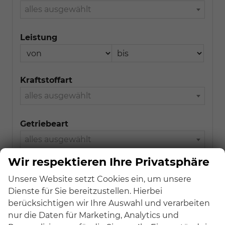
alles ausgewählt
Leistung
Kraftstoffart
alles ausgewählt
Getriebeart
alles ausgewählt
Wir respektieren Ihre Privatsphäre
CO2-Effizienzklasse
Unsere Website setzt Cookies ein, um unsere
alles ausgewählt
Dienste für Sie bereitzustellen. Hierbei
berücksichtigen wir Ihre Auswahl und verarbeiten
Preis
nur die Daten für Marketing, Analytics und