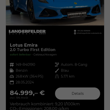
Lotus Emira
2.0 Turbo First Edition
sofort lieferbar
Gebrauchtwagen
Fahrzeugnr.
149-R40190
Getriebe
Autom. 8-Gang
Kraftstoff
Benzin
Außenfarbe
Blau
Leistung
268 kW (364 PS)
Kilometerstand
5.171 km
28.05.2024
84.999,– €
Details
incl. 19% MwSt.
Verbrauch kombiniert:
9,20 l/100km
CO
-Emissionen:
208,00 g/km
2