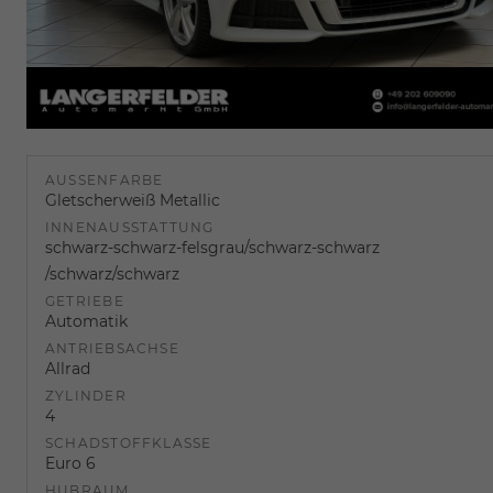
AUSSENFARBE
Gletscherweiß Metallic
INNENAUSSTATTUNG
schwarz-schwarz-felsgrau/schwarz-schwarz
/schwarz/schwarz
GETRIEBE
Automatik
ANTRIEBSACHSE
Allrad
ZYLINDER
4
SCHADSTOFFKLASSE
Euro 6
HUBRAUM