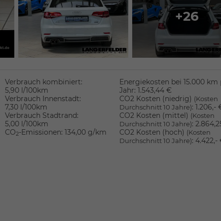
+26
Verbrauch kombiniert:
Energiekosten bei 15.000 km 
5,90 l/100km
Jahr:
1.543,44 €
Verbrauch Innenstadt:
CO2 Kosten (niedrig)
(Kosten
7,30 l/100km
:
1.206,- 
Durchschnitt 10 Jahre)
Verbrauch Stadtrand:
CO2 Kosten (mittel)
(Kosten
5,00 l/100km
:
2.864,2
Durchschnitt 10 Jahre)
CO
-Emissionen:
134,00 g/km
CO2 Kosten (hoch)
(Kosten
2
:
4.422,-
Durchschnitt 10 Jahre)