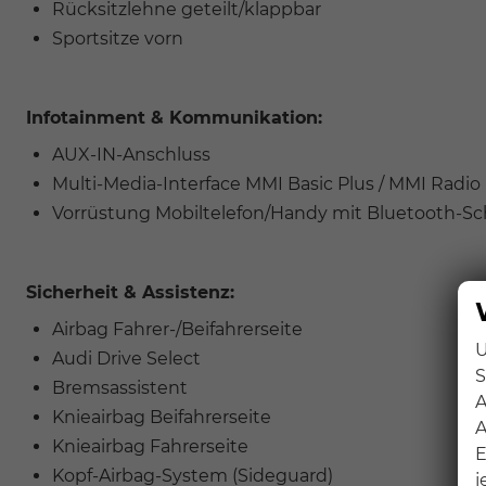
Rücksitzlehne geteilt/klappbar
Sportsitze vorn
Infotainment & Kommunikation:
AUX-IN-Anschluss
Multi-Media-Interface MMI Basic Plus / MMI Radio
Vorrüstung Mobiltelefon/Handy mit Bluetooth-Sch
Sicherheit & Assistenz:
Airbag Fahrer-/Beifahrerseite
U
Audi Drive Select
S
Bremsassistent
A
Knieairbag Beifahrerseite
A
Knieairbag Fahrerseite
E
Kopf-Airbag-System (Sideguard)
j