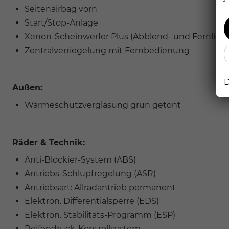
Seitenairbag vorn
Start/Stop-Anlage
Xenon-Scheinwerfer Plus (Abblend- und Fernlicht
Zentralverriegelung mit Fernbedienung
D
Außen:
Wärmeschutzverglasung grün getönt
Räder & Technik:
Anti-Blockier-System (ABS)
Antriebs-Schlupfregelung (ASR)
Antriebsart: Allradantrieb permanent
Elektron. Differentialsperre (EDS)
Elektron. Stabilitäts-Programm (ESP)
Reifendruck-Kontrollsystem