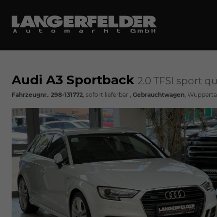
Audi A3 Sportback
2.0 TFSI sport q
Fahrzeugnr.
:
298-131772
,
sofort lieferbar
,
Gebrauchtwagen
, Wupperta