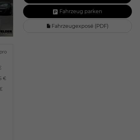
Fahrzeug parken
Fahrzeugexposé (PDF)
pro
€
5 €
 €