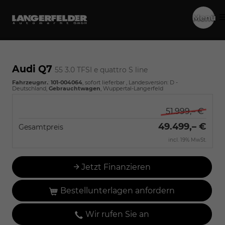
Menü
Audi Q7
55 3.0 TFSI e quattro S line
Fahrzeugnr.
:
101-004064
,
sofort lieferbar
, Landesversion: D -
Deutschland,
Gebrauchtwagen
, Wuppertal-Langerfeld
51.999,– €
49.499,– €
Gesamtpreis
incl. 19% MwSt.
Jetzt Finanzieren
Bestellunterlagen anfordern
Wir rufen Sie an