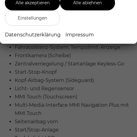
Alle akzeptieren
Alle ablehnen
(Audi pre sense basic)
Fahrassistenz-System:
Einstellungen
Spurverlassenswarnung
Fahrassistenz-System:
Datenschutzerklärung
Impressum
Verkehrszeichenerkennung
Fahrassistenz-System: Tempolimit-Anzeige
Frontkamera (Scheibe)
Zentralverriegelung / Startanlage Keyless-Go
Start-Stop-Knopf
Kopf-Airbag-System (Sideguard)
Licht- und Regensensor
MMI Touch (Touchscreen)
Multi-Media-Interface MMI Navigation Plus mit
MMI Touch
Seitenairbag vorn
Start/Stop-Anlage