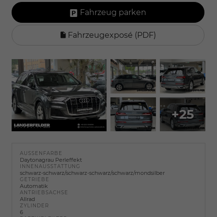
Fahrzeug parken
Fahrzeugexposé (PDF)
+25
AUSSENFARBE
Daytonagrau Perleffekt
INNENAUSSTATTUNG
schwarz-schwarz/schwarz-schwarz/schwarz/mondsilber
GETRIEBE
Automatik
ANTRIEBSACHSE
Allrad
ZYLINDER
6