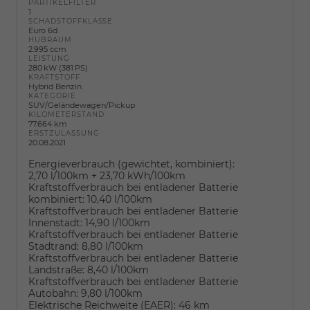
PARTIKELFILTER
1
SCHADSTOFFKLASSE
Euro 6d
HUBRAUM
2.995 ccm
LEISTUNG
280 kW (381 PS)
KRAFTSTOFF
Hybrid Benzin
KATEGORIE
SUV/Geländewagen/Pickup
KILOMETERSTAND
77.664 km
ERSTZULASSUNG
20.08.2021
Energieverbrauch (gewichtet, kombiniert):
2,70 l/100km + 23,70 kWh/100km
Kraftstoffverbrauch bei entladener Batterie
kombiniert:
10,40 l/100km
Kraftstoffverbrauch bei entladener Batterie
Innenstadt:
14,90 l/100km
Kraftstoffverbrauch bei entladener Batterie
Stadtrand:
8,80 l/100km
Kraftstoffverbrauch bei entladener Batterie
Landstraße:
8,40 l/100km
Kraftstoffverbrauch bei entladener Batterie
Autobahn:
9,80 l/100km
Elektrische Reichweite (EAER):
46 km