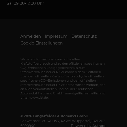
Sa. 09:00-12:00 Uhr
Anmelden
Impressum
Datenschutz
Cookie-Einstellungen
Weitere Informationen zum offiziellen
Kraftstoffverbrauch und zu den offiziellen spezifischen
CO
-Emissionen und gegebenenfalls zum
2
Stromverbrauch neuer PKW können dem 'Leitfaden
über den offiziellen Kraftstoffverbrauch, die offiziellen
spezifischen CO
-Emissionen und den offiziellen
2
Stromverbrauch neuer PKW' entnommen werden, der
an allen Verkaufsstellen und bei der 'Deutschen
Automobil Treuhand GmbH' unentgeltlich erhältlich ist
unter www.dat.de.
© 2026
Langerfelder Automarkt GmbH
,
Schwelmer Str. 149-153
,
42389
Wuppertal,
+49 202
6090940
Powered by Autrado