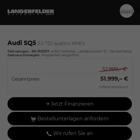
Menü
Audi SQ5
3.0 TDI quattro MHEV
Fahrzeugnr.
:
96-135557
,
sofort lieferbar
, Landesversion: D - Deutschland,
Gebrauchtwagen
, Wuppertal-Langerfeld
52.999,– €
51.999,– €
Gesamtpreis
Differenzbesteuert
Jetzt Finanzieren
Bestellunterlagen anfordern
Wir rufen Sie an