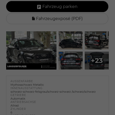
Fahrzeug parken
Fahrzeugexposé (PDF)
+23
AUSSENFARBE
Mythosschwarz Metallic
INNENAUSSTATTUNG
schwarz-schwarz-felsgrau/schwarz-schwarz /schwarz/schwarz
GETRIEBE
Automatik
ANTRIEBSACHSE
Allrad
ZYLINDER
6