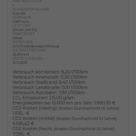
PARTIKELFILTER
1
SCHADSTOFFKLASSE
Euro 6d
HUBRAUM
2.967 ccm
LEISTUNG
251 kW (341 PS)
KRAFTSTOFF
Diesel
KATEGORIE
SUV/Geländewagen/Pickup
KILOMETERSTAND
26.014 km
ERSTZULASSUNG
16.11.2023
Verbrauch kombiniert:
8,20 l/100km
Verbrauch Innenstadt:
11,30 l/100km
Verbrauch Stadtrand:
8,40 l/100km
Verbrauch Landstraße:
7,00 l/100km
Verbrauch Autobahn:
7,90 l/100km
CO
-Emissionen:
215,00 g/km
2
Energiekosten bei 15.000 km pro Jahr:
1.980,30 €
CO2 Kosten (niedrig)
:
(Kosten Durchschnitt 10 Jahre)
1.935,- €
CO2 Kosten (mittel)
:
(Kosten Durchschnitt 10 Jahre)
4.595,62 €
CO2 Kosten (hoch)
:
(Kosten Durchschnitt 10 Jahre)
7.095,- €