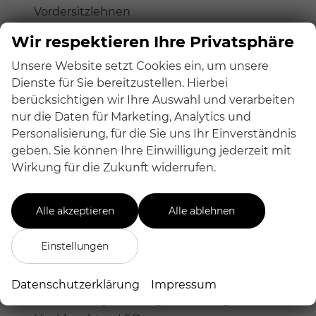
Vordersitzlehnen
Sitze vorn elektr. verstellbar
Wir respektieren Ihre Privatsphäre
Sitzheizung vorn
Unsere Website setzt Cookies ein, um unsere
Sportsitze vorn
Dienste für Sie bereitzustellen. Hierbei
berücksichtigen wir Ihre Auswahl und verarbeiten
Infotainment & Kommunikation:
nur die Daten für Marketing, Analytics und
Audi connect (Notruf- und Assistance-System)
Personalisierung, für die Sie uns Ihr Einverständnis
Universal-Schnittstelle Bluetooth
geben. Sie können Ihre Einwilligung jederzeit mit
Wirkung für die Zukunft widerrufen.
Sicherheit & Assistenz:
Airbag Fahrer-/Beifahrerseite
Alle akzeptieren
Alle ablehnen
Audi Drive Select
Fahrassistenz-System: City-Notbremsfunktion
Einstellungen
(Audi pre sense City)
Geschwindigkeits-Regelanlage (Tempomat)
Datenschutzerklärung
Impressum
Geschwindigkeits-Begrenzeranlage