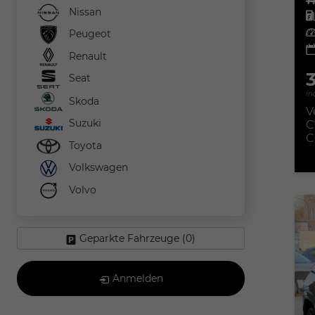
Nissan
Kra
Leis
Peugeot
Renault
Seat
in
Skoda
V
Suzuki
C
C
Toyota
Volkswagen
Volvo
Geparkte Fahrzeuge (
0
)
Anmelden