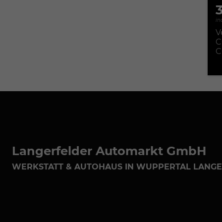
in
V
C
C
Langerfelder Automarkt GmbH
WERKSTATT & AUTOHAUS IN WUPPERTAL LANG