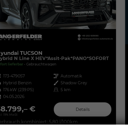
yundai TUCSON
ybrid N Line X HEV*Assit-Pak*PANO*SOFORT
fort lieferbar
Gebrauchtwagen
zeugnr.
173-479057
Getriebe
Automatik
ftstoff
Hybrid Benzin
Außenfarbe
Shadow Grey
tung
176 kW (239 PS)
Kilometerstand
5 km
04.05.2026
38.799,– €
Details
cl. 19% MwSt.
erbrauch kombiniert:
5,80 l/100km
O
-Klasse:
D