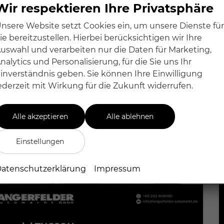
2
Wir respektieren Ihre Privatsphäre
O
-Emissionen:
131,00 g/km
2
nsere Website setzt Cookies ein, um unsere Dienste für
ie bereitzustellen. Hierbei berücksichtigen wir Ihre
uswahl und verarbeiten nur die Daten für Marketing,
nalytics und Personalisierung, für die Sie uns Ihr
inverständnis geben. Sie können Ihre Einwilligung
ederzeit mit Wirkung für die Zukunft widerrufen.
Alle akzeptieren
Alle ablehnen
Einstellungen
atenschutzerklärung
Impressum