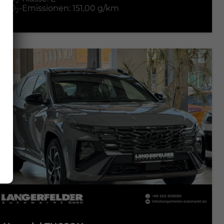
2
CO
-Emissionen:
151,00 g/km
2