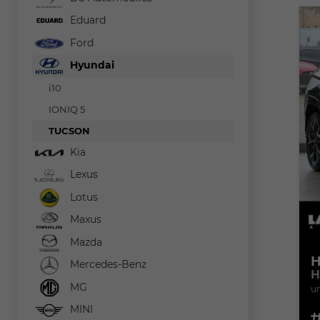
Eduard
Ford
Hyundai
i10
IONIQ 5
TUCSON
Kia
Lexus
Lotus
Maxus
Mazda
H
Mercedes-Benz
H
MG
un
MINI
Fahr