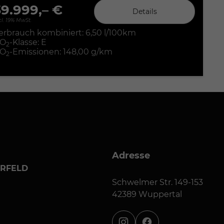
39.999,– €
Details
cl. 19% MwSt.
erbrauch kombiniert:
6,50 l/100km
O
-Klasse:
E
2
O
-Emissionen:
148,00 g/km
2
Adresse
ERFELD
Schwelmer Str. 149-153
42389 Wuppertal
instagram
facebook