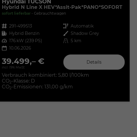
Hyundai TUCSON
Hybrid N Line X HEV*Assit-Pak*PANO*SOFORT
sofort lieferbar
Gebrauchtwagen
Fahrzeugnr.
291-499513
Getriebe
Automatik
Kraftstoff
Hybrid Benzin
Außenfarbe
Shadow Grey
Leistung
176 kW (239 PS)
Kilometerstand
5 km
10.06.2026
39.499,– €
Details
incl. 19% MwSt.
Verbrauch kombiniert:
5,80 l/100km
CO
-Klasse:
D
2
CO
-Emissionen:
131,00 g/km
2