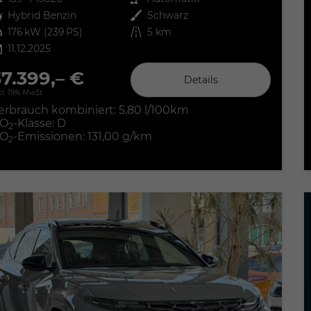
ftstoff
Hybrid Benzin
Außenfarbe
Schwarz
tung
176 kW (239 PS)
Kilometerstand
5 km
11.12.2025
37.399,– €
Details
cl. 19% MwSt.
erbrauch kombiniert:
5,80 l/100km
O
-Klasse:
D
2
O
-Emissionen:
131,00 g/km
2