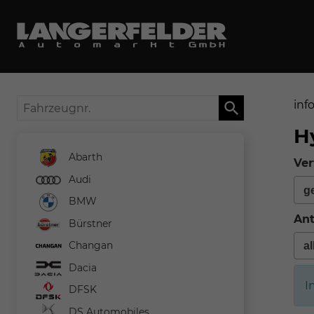
Fahrzeugnr.
inf
H
Abarth
Ver
Audi
BMW
Ant
Bürstner
Changan
Dacia
I
DFSK
DS Automobiles