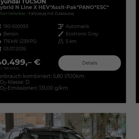
yundai TUCSON
ybrid N Line X HEV*Assit-Pak*PANO*ESC*
fort lieferbar
Fahrzeug mit Zulassung
zeugnr.
190-500093
Getriebe
Automatik
ftstoff
Benzin
Außenfarbe
Ecotronic Grey
tung
176 kW (239 PS)
Kilometerstand
5 km
03.07.2026
40.499,– €
Details
cl. 19% MwSt.
erbrauch kombiniert:
5,80 l/100km
O
-Klasse:
D
2
O
-Emissionen:
131,00 g/km
2