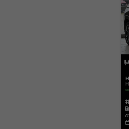
H
H
so
Fahr
Kra
Leis