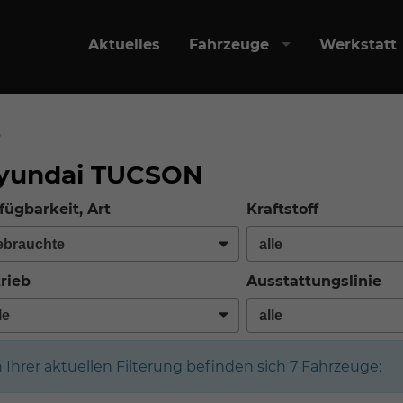
Aktuelles
Fahrzeuge
Werkstatt
o
yundai TUCSON
fügbarkeit, Art
Kraftstoff
rieb
Ausstattungslinie
n Ihrer aktuellen Filterung befinden sich
7
Fahrzeuge: