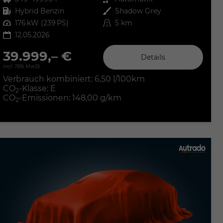
Kraftstoff
Hybrid Benzin
Außenfarbe
Shadow Grey
Leistung
176 kW (239 PS)
Kilometerstand
5 km
12.05.2026
39.999,– €
Details
incl. 19% MwSt.
Verbrauch kombiniert:
6,50 l/100km
CO
-Klasse:
E
2
CO
-Emissionen:
148,00 g/km
2