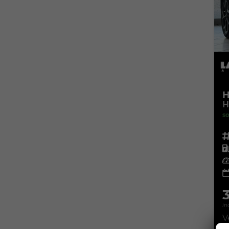
H
H
so
Fahr
Kra
Leis
in
V
C