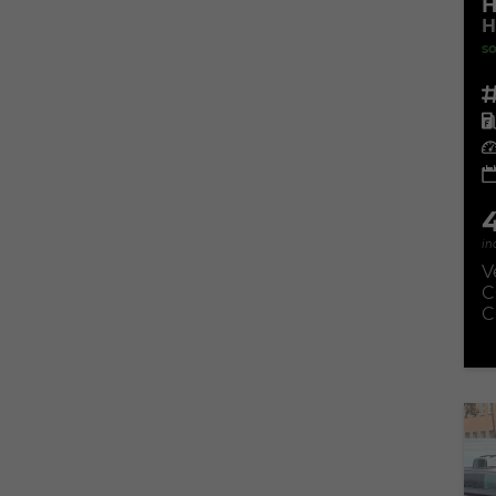
H
H
so
Fahr
Kra
Leis
in
V
C
C