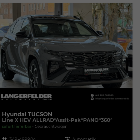
Hyundai TUCSON
Line X HEV ALLRAD*Assit-Pak*PANO*360°
sofort lieferbar
Gebrauchtwagen
Fahrzeugnr.
349-499904
Getriebe
Automatik