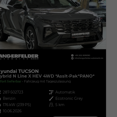
yundai TUCSON
ybrid N Line X HEV 4WD *Assit-Pak*PANO*
fort lieferbar
Fahrzeug mit Tageszulassung
zeugnr.
287-502723
Getriebe
Automatik
ftstoff
Benzin
Außenfarbe
Ecotronic Grey
tung
176 kW (239 PS)
Kilometerstand
5 km
10.06.2026