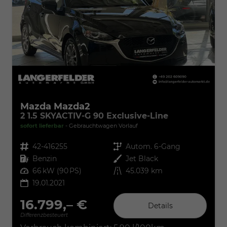
Mazda Mazda2
2 1.5 SKYACTIV-G 90 Exclusive-Line
sofort lieferbar
Gebrauchtwagen Vorlauf
Fahrzeugnr.
42-416255
Getriebe
Autom. 6-Gang
Kraftstoff
Benzin
Außenfarbe
Jet Black
Leistung
66 kW (90 PS)
Kilometerstand
45.039 km
19.01.2021
16.799,– €
Details
Differenzbesteuert