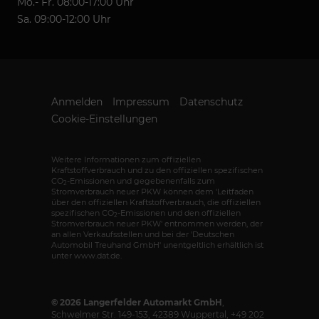
Mo.- Fr. 08:00-17:00 Uhr
Sa. 09:00-12:00 Uhr
Anmelden
Impressum
Datenschutz
Cookie-Einstellungen
Weitere Informationen zum offiziellen
Kraftstoffverbrauch und zu den offiziellen spezifischen
CO
-Emissionen und gegebenenfalls zum
2
Stromverbrauch neuer PKW können dem 'Leitfaden
über den offiziellen Kraftstoffverbrauch, die offiziellen
spezifischen CO
-Emissionen und den offiziellen
2
Stromverbrauch neuer PKW' entnommen werden, der
an allen Verkaufsstellen und bei der 'Deutschen
Automobil Treuhand GmbH' unentgeltlich erhältlich ist
unter www.dat.de.
© 2026
Langerfelder Automarkt GmbH
,
Schwelmer Str. 149-153
,
42389
Wuppertal,
+49 202