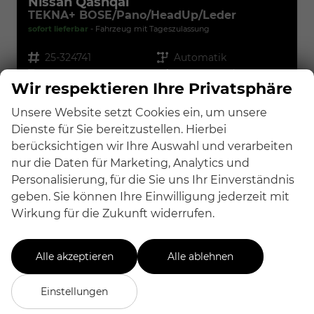
Nissan Qashqai
TEKNA+ BOSE/Pano/HeadUp/Leder
sofort lieferbar
Fahrzeug mit Tageszulassung
Fahrzeugnr.
25-324741
Getriebe
Automatik
Kraftstoff
Benzin
Außenfarbe
Pearl Weiss/Dach Schwarz
Wir respektieren Ihre Privatsphäre
Leistung
116 kW (158 PS)
Kilometerstand
5 km
29.04.2026
Unsere Website setzt Cookies ein, um unsere
Dienste für Sie bereitzustellen. Hierbei
32.999,– €
Details
berücksichtigen wir Ihre Auswahl und verarbeiten
incl. 19% MwSt.
nur die Daten für Marketing, Analytics und
Verbrauch kombiniert:
6,40 l/100km
Personalisierung, für die Sie uns Ihr Einverständnis
CO
-Klasse:
E
2
geben. Sie können Ihre Einwilligung jederzeit mit
CO
-Emissionen:
145,00 g/km
2
Wirkung für die Zukunft widerrufen.
Fahrzeugnr.
Alle akzeptieren
Alle ablehnen
Einstellungen
Abarth