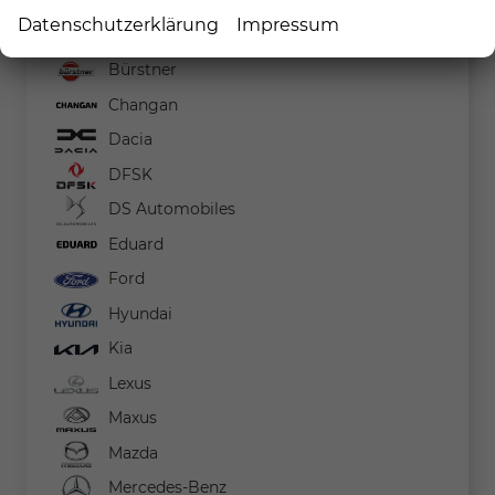
Audi
Datenschutzerklärung
Impressum
BMW
Bürstner
Changan
Dacia
DFSK
DS Automobiles
Eduard
Ford
Hyundai
Kia
Lexus
Maxus
Mazda
Mercedes-Benz