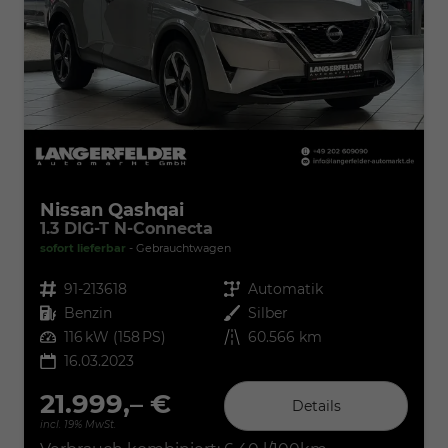
Nissan Qashqai
1.3 DIG-T N-Connecta
sofort lieferbar
Gebrauchtwagen
Fahrzeugnr.
91-213618
Getriebe
Automatik
Kraftstoff
Benzin
Außenfarbe
Silber
Leistung
116 kW (158 PS)
Kilometerstand
60.566 km
16.03.2023
21.999,– €
Details
incl. 19% MwSt.