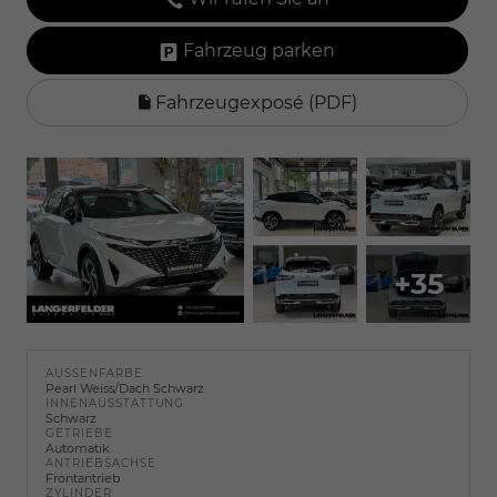
Fahrzeug parken
Fahrzeugexposé (PDF)
+35
AUSSENFARBE
Pearl Weiss/Dach Schwarz
INNENAUSSTATTUNG
Schwarz
GETRIEBE
Automatik
ANTRIEBSACHSE
Frontantrieb
ZYLINDER