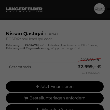
Menü
Nissan Qashqai
TEKNA+
BOSE/Pano/HeadUp/Leder
Fahrzeugnr.
:
25-324741
,
sofort lieferbar
, Landesversion: EU - Europa,
Fahrzeug mit Tageszulassung
, Wuppertal-Langerfeld
33.999,– €
32.999,– €
Gesamtpreis
incl. 19% MwSt.
Jetzt Finanzieren
Bestellunterlagen anfordern
Wir rufen Sie an