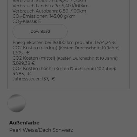
Verbrauch Stadtrand:
6,20 l/100km
Verbrauch Landstraße:
5,40 l/100km
Verbrauch Autobahn:
6,80 l/100km
CO
-Emissionen:
145,00 g/km
2
CO
-Klasse:
E
2
Download
Energiekosten bei 15.000 km pro Jahr:
1.674,24 €
CO2 Kosten (niedrig)
:
(Kosten Durchschnitt 10 Jahre)
1.305,- €
CO2 Kosten (mittel)
:
(Kosten Durchschnitt 10 Jahre)
3.099,38 €
CO2 Kosten (hoch)
:
(Kosten Durchschnitt 10 Jahre)
4.785,- €
Jahressteuer:
137,- €
Außenfarbe
Pearl Weiss/Dach Schwarz