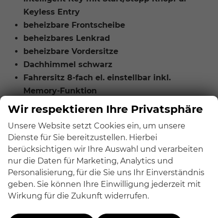
Keyless Entry
beheizbare Frontscheibe
beheizbares Lenkrad
beheizbare Vordersitze
Dachhimmel schwarz
Fahrersitz 8-fach el. einstellbar inkl.
Memory-Funktion
LED-Ambientebeleuchtung mit 64 Farben
Wir respektieren Ihre Privatsphäre
Außenspiegel mit Memory-Funktion
Unsere Website setzt Cookies ein, um unsere
Dynamische/sequenzielle Blinker
Dienste für Sie bereitzustellen. Hierbei
el. Heckklappe (sensorgesteuert)
berücksichtigen wir Ihre Auswahl und verarbeiten
Superrot LED-Rückleuchten
nur die Daten für Marketing, Analytics und
Voll-LED Scheinwerfer mit adaptivem
Personalisierung, für die Sie uns Ihr Einverständnis
Fernlicht-Assistent
geben. Sie können Ihre Einwilligung jederzeit mit
Wirkung für die Zukunft widerrufen.
Fahrlichtautomatik
automatisch abblendender Rückspiegel