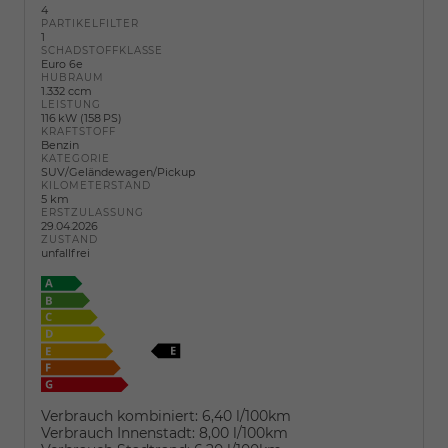
4
PARTIKELFILTER
1
SCHADSTOFFKLASSE
Euro 6e
HUBRAUM
1.332 ccm
LEISTUNG
116 kW (158 PS)
KRAFTSTOFF
Benzin
KATEGORIE
SUV/Geländewagen/Pickup
KILOMETERSTAND
5 km
ERSTZULASSUNG
29.04.2026
ZUSTAND
unfallfrei
Verbrauch kombiniert:
6,40 l/100km
Verbrauch Innenstadt:
8,00 l/100km