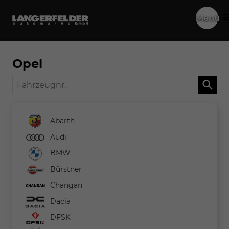
Menü
Opel
Fahrzeugnr.
Abarth
Audi
BMW
Bürstner
Changan
Dacia
DFSK