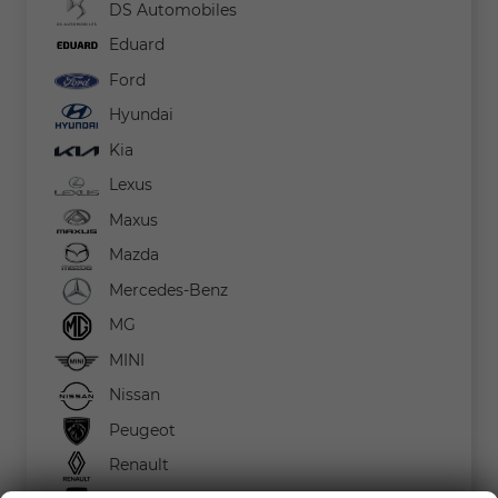
DS Automobiles
Eduard
Ford
Hyundai
Kia
Lexus
Maxus
Mazda
Mercedes-Benz
MG
MINI
Nissan
Peugeot
Renault