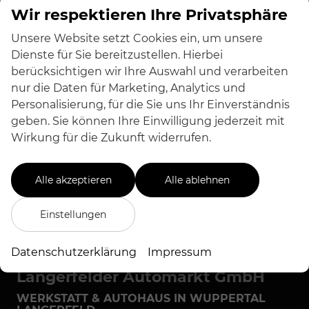
Seat
Wir respektieren Ihre Privatsphäre
Skoda
Unsere Website setzt Cookies ein, um unsere
Suzuki
Dienste für Sie bereitzustellen. Hierbei
Toyota
berücksichtigen wir Ihre Auswahl und verarbeiten
nur die Daten für Marketing, Analytics und
Volkswagen
Personalisierung, für die Sie uns Ihr Einverständnis
Volvo
geben. Sie können Ihre Einwilligung jederzeit mit
Wirkung für die Zukunft widerrufen.
Geparkte Fahrzeuge (
0
)
Alle akzeptieren
Alle ablehnen
Anmelden
Einstellungen
Datenschutzerklärung
Impressum
Langerfelder Automarkt GmbH
WERKSTATT & AUTOHAUS IN WUPPERTAL