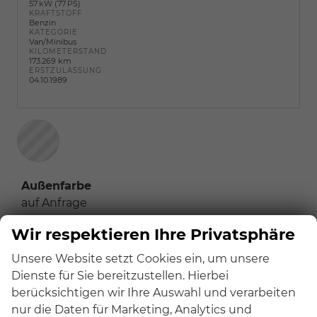
57 kW (77 PS)
KRAFTSTOFF
Benzin
KATEGORIE
Van/Minibus
KILOMETERSTAND
173.269 km
ERSTZULASSUNG
04.10.1989
Außenfarbe
auf Anfrage
Wir respektieren Ihre Privatsphäre
Innenausstattung
Unsere Website setzt Cookies ein, um unsere
auf Anfrage
Dienste für Sie bereitzustellen. Hierbei
berücksichtigen wir Ihre Auswahl und verarbeiten
Beschreibung
nur die Daten für Marketing, Analytics und