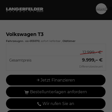
Menü
Volkswagen T3
Fahrzeugnr.
:
xx-013070
,
sofort lieferbar
,
Oldtimer
12.999,– €
9.999,– €
Gesamtpreis
Differenzbesteuert
Jetzt Finanzieren
Bestellunterlagen anfordern
Wir rufen Sie an