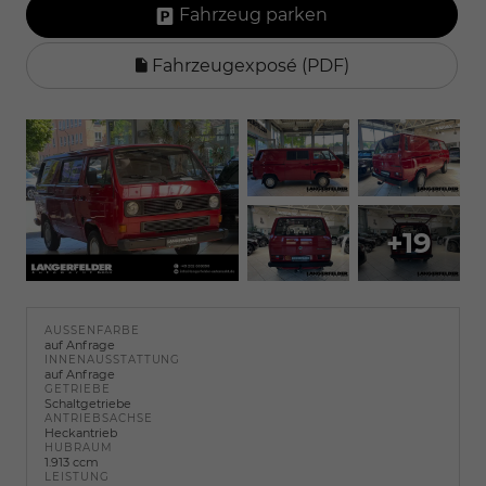
Fahrzeug parken
Fahrzeugexposé (PDF)
+19
AUSSENFARBE
auf Anfrage
INNENAUSSTATTUNG
auf Anfrage
GETRIEBE
Schaltgetriebe
ANTRIEBSACHSE
Heckantrieb
HUBRAUM
1.913 ccm
LEISTUNG