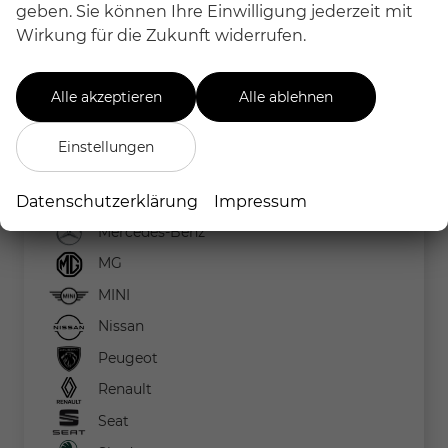
geben. Sie können Ihre Einwilligung jederzeit mit
Ford
Wirkung für die Zukunft widerrufen.
Hyundai
Kia
Alle akzeptieren
Alle ablehnen
Lexus
Lotus
Einstellungen
Maxus
Mazda
Datenschutzerklärung
Impressum
Mercedes-Benz
MG
MINI
Nissan
Peugeot
Renault
Seat