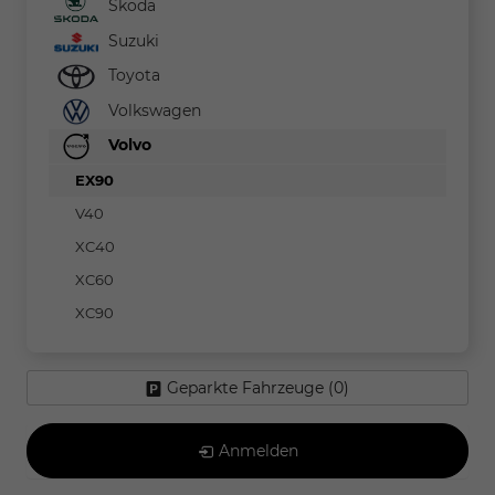
Skoda
Suzuki
Toyota
Volkswagen
Volvo
EX90
V40
XC40
XC60
XC90
Geparkte Fahrzeuge (
0
)
Anmelden