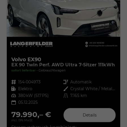
Volvo EX90
EX 90 Twin Perf. AWD Ultra 7-Sitzer 111kWh
sofort lieferbar
Gebrauchtwagen
Fahrzeugnr.
154-004973
Getriebe
Automatik
Kraftstoff
Elektro
Außenfarbe
Crystal White / Metallic
Leistung
380 kW (517 PS)
Kilometerstand
7.165 km
05.12.2025
79.990,– €
Details
incl. 19% MwSt.