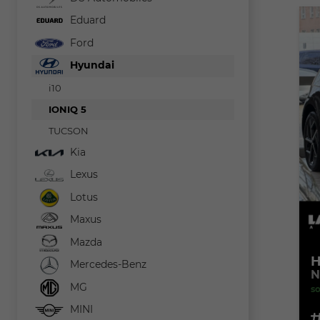
Eduard
Ford
Hyundai
i10
IONIQ 5
TUCSON
Kia
Lexus
Lotus
Maxus
Mazda
H
Mercedes-Benz
N
MG
so
MINI
Fahr