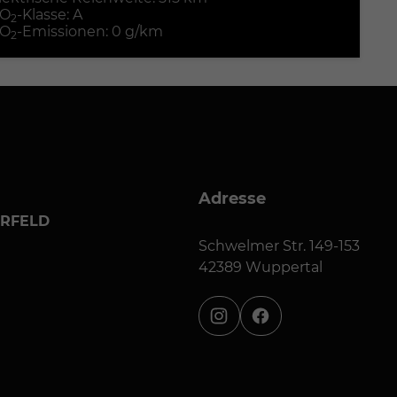
O
-Klasse:
A
2
O
-Emissionen:
0 g/km
2
Adresse
ERFELD
Schwelmer Str. 149-153
42389 Wuppertal
instagram
facebook