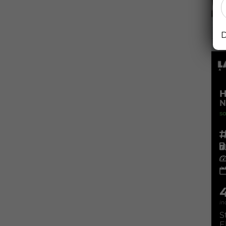
D
H
N
so
Fahr
Kra
Leis
in
S
E