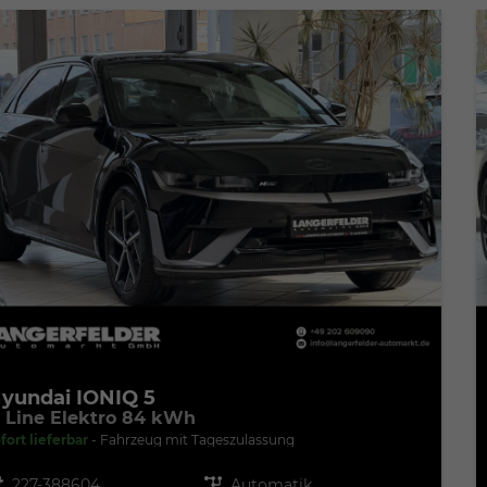
yundai IONIQ 5
 Line Elektro 84 kWh
fort lieferbar
Fahrzeug mit Tageszulassung
zeugnr.
227-388604
Getriebe
Automatik