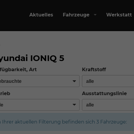
Aktuelles
Fahrzeuge
Werkstatt
o
yundai IONIQ 5
fügbarkeit, Art
Kraftstoff
rieb
Ausstattungslinie
n Ihrer aktuellen Filterung befinden sich
3
Fahrzeuge: