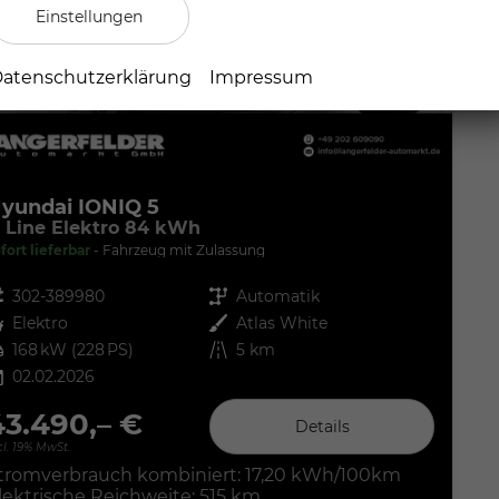
Einstellungen
atenschutzerklärung
Impressum
yundai IONIQ 5
 Line Elektro 84 kWh
fort lieferbar
Fahrzeug mit Zulassung
zeugnr.
302-389980
Getriebe
Automatik
ftstoff
Elektro
Außenfarbe
Atlas White
tung
168 kW (228 PS)
Kilometerstand
5 km
02.02.2026
43.490,– €
Details
cl. 19% MwSt.
tromverbrauch kombiniert:
17,20 kWh/100km
lektrische Reichweite:
515 km