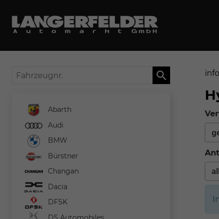
Fahrzeugnr.
inf
H
Abarth
Ver
Audi
BMW
Ant
Bürstner
Changan
Dacia
I
DFSK
DS Automobiles