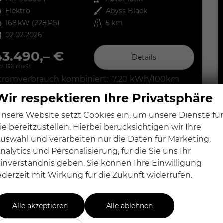
ftstoff
Elektro
Außenfarbe
Abyss Black
tung
168 kW (228 PS)
Kilometerstand
5 km
02.02.2026
43.490,– €
Details
cl. 19% MwSt.
tromverbrauch kombiniert:
17,20 kWh/100km
lektrische Reichweite:
515 km
Wir respektieren Ihre Privatsphäre
O
-Klasse:
A
2
O
-Emissionen:
0 g/km
2
nsere Website setzt Cookies ein, um unsere Dienste für
ie bereitzustellen. Hierbei berücksichtigen wir Ihre
uswahl und verarbeiten nur die Daten für Marketing,
nalytics und Personalisierung, für die Sie uns Ihr
inverständnis geben. Sie können Ihre Einwilligung
ederzeit mit Wirkung für die Zukunft widerrufen.
Alle akzeptieren
Alle ablehnen