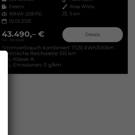
Kraftstoff
Elektro
Außenfarbe
Atlas White
Leistung
168 kW (228 PS)
Kilometerstand
5 km
02.02.2026
43.490,– €
Details
incl. 19% MwSt.
Stromverbrauch kombiniert:
17,20 kWh/100km
Elektrische Reichweite:
515 km
CO
-Klasse:
A
2
CO
-Emissionen:
0 g/km
2