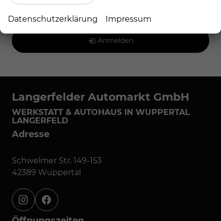
Geparkte Fahrzeuge (
0
)
Datenschutzerklärung
Impressum
Anmelden
Langerfelder Automarkt GmbH
WERKSTATT & AUTOHAUS IN WUPPERTAL
LANGERFELD
Adresse
Schwelmer Str. 149-153
42389 Wuppertal
instagram
facebook
Öffnungszeiten