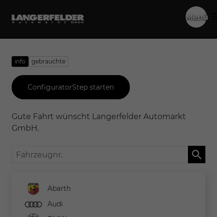
Menü
info
gebrauchte
ConfiguratorStep starten
Gute Fahrt wünscht Langerfelder Automarkt
GmbH.
Fahrzeugnr.
Abarth
Audi