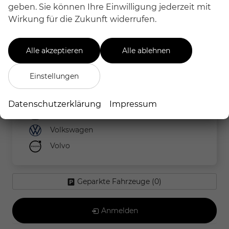
MINI
geben. Sie können Ihre Einwilligung jederzeit mit
Nissan
Wirkung für die Zukunft widerrufen.
Peugeot
Renault
Alle akzeptieren
Alle ablehnen
Seat
Einstellungen
Skoda
Suzuki
Datenschutzerklärung
Impressum
Toyota
Volkswagen
Volvo
Geparkte Fahrzeuge (
0
)
Anmelden