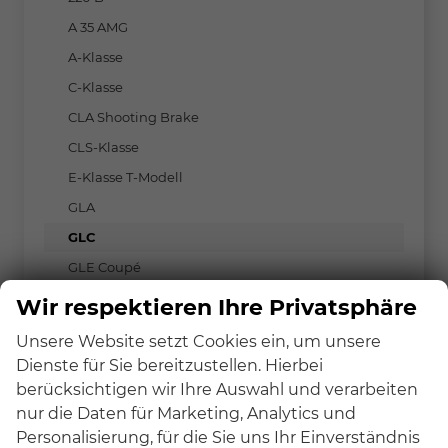
A 35 AMG
A-Klasse
C-Klasse
CLA Shooting Brake
CLS-Klasse
E-Klasse T-Modell
GLA
GLC
GLE Coupé
GLE SUV
Wir respektieren Ihre Privatsphäre
SL-Klasse
Unsere Website setzt Cookies ein, um unsere
SLK-Klasse
Dienste für Sie bereitzustellen. Hierbei
berücksichtigen wir Ihre Auswahl und verarbeiten
V-Klasse
nur die Daten für Marketing, Analytics und
MG
Personalisierung, für die Sie uns Ihr Einverständnis