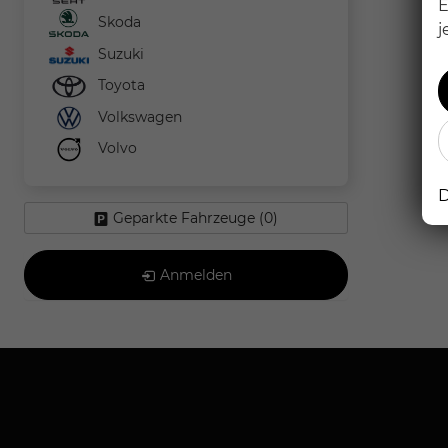
E
Skoda
j
Suzuki
Toyota
Volkswagen
Volvo
D
Geparkte Fahrzeuge (
0
)
Anmelden