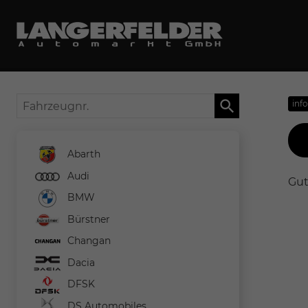
Fahrzeugnr.
inf
Abarth
Audi
Gut
BMW
Bürstner
Changan
Dacia
DFSK
DS Automobiles