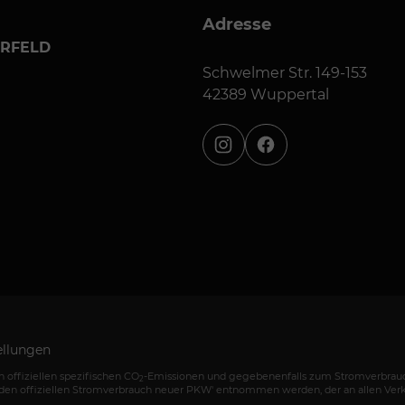
Adresse
ERFELD
Schwelmer Str. 149-153
42389 Wuppertal
instagram
facebook
ellungen
 offiziellen spezifischen CO
-Emissionen und gegebenenfalls zum Stromverbrauc
2
den offiziellen Stromverbrauch neuer PKW' entnommen werden, der an allen Ver