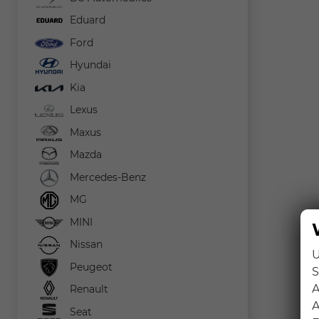
Eduard
Ford
Hyundai
Kia
Lexus
Maxus
Mazda
Mercedes-Benz
MG
MINI
Nissan
U
Peugeot
S
A
Renault
A
Seat