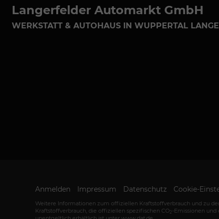
Langerfelder Automarkt GmbH
WERKSTATT & AUTOHAUS IN WUPPERTAL LANG
Anmelden
Impressum
Datenschutz
Cookie-Einst
Weitere Informationen zum offiziellen Kraftstoffverbrauch und zu den
Kraftstoffverbrauch, die offiziellen spezifischen CO
-Emissionen und 
2
unentgeltlich erhältlich ist unter www.dat.de.