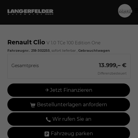
Menü
Renault Clio
V 1.0 TCe 100 Edition One
Fahrzeugnr.
:
218-302255
,
sofort lieferbar
,
Gebrauchtwagen
13.999,– €
Gesamtpreis
Differenzbesteuert
Jetzt Finanzieren
Bestellunterlagen anfordern
Wir rufen Sie an
Fahrzeug parken