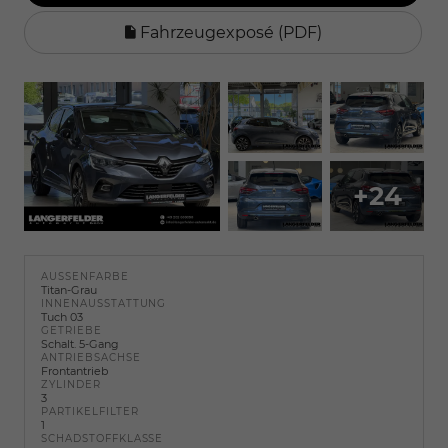
Fahrzeugexposé (PDF)
+24
AUSSENFARBE
Titan-Grau
INNENAUSSTATTUNG
Tuch 03
GETRIEBE
Schalt. 5-Gang
ANTRIEBSACHSE
Frontantrieb
ZYLINDER
3
PARTIKELFILTER
1
SCHADSTOFFKLASSE