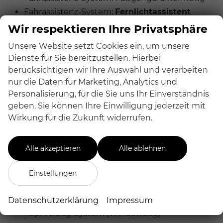
Fahrassistenz-System:
Fernlichtassistent
Fahrassistenz-System:
Multi-Sense
Wir respektieren Ihre Privatsphäre
(Fahrmodusschalter)
Unsere Website setzt Cookies ein, um unsere
Fahrassistenz-System:
Spurhalteassistent
Dienste für Sie bereitzustellen. Hierbei
Aktiv
berücksichtigen wir Ihre Auswahl und verarbeiten
Fahrassistenz-System:
Spurwechsel-
nur die Daten für Marketing, Analytics und
Warnsystem
Personalisierung, für die Sie uns Ihr Einverständnis
geben. Sie können Ihre Einwilligung jederzeit mit
Fahrassistenz-System:
Wirkung für die Zukunft widerrufen.
Verkehrszeichenerkennung
Geschwindigkeits-Begrenzeranlage
Geschwindigkeits-Regelanlage (Tempomat)
Alle akzeptieren
Alle ablehnen
Heckleuchten LED, C-förmig mit Signature
Licht- und Regensensor
Einstellungen
Zentralverriegelung / Startanlage
Handsfree
Entry & Drive
Datenschutzerklärung
Impressum
Kopf-Airbag-System (Windowbag)