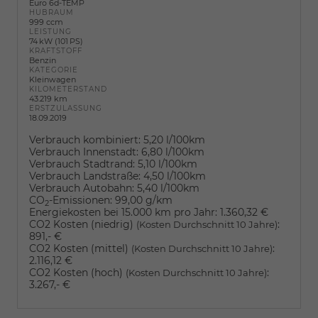
Euro 6d-TEMP
HUBRAUM
999 ccm
LEISTUNG
74 kW (101 PS)
KRAFTSTOFF
Benzin
KATEGORIE
Kleinwagen
KILOMETERSTAND
43.219 km
ERSTZULASSUNG
18.09.2019
Verbrauch kombiniert:
5,20 l/100km
Verbrauch Innenstadt:
6,80 l/100km
Verbrauch Stadtrand:
5,10 l/100km
Verbrauch Landstraße:
4,50 l/100km
Verbrauch Autobahn:
5,40 l/100km
CO
-Emissionen:
99,00 g/km
2
Energiekosten bei 15.000 km pro Jahr:
1.360,32 €
CO2 Kosten (niedrig)
:
(Kosten Durchschnitt 10 Jahre)
891,- €
CO2 Kosten (mittel)
:
(Kosten Durchschnitt 10 Jahre)
2.116,12 €
CO2 Kosten (hoch)
:
(Kosten Durchschnitt 10 Jahre)
3.267,- €