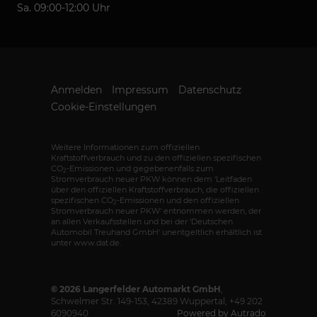
Sa. 09:00-12:00 Uhr
Anmelden
Impressum
Datenschutz
Cookie-Einstellungen
Weitere Informationen zum offiziellen
Kraftstoffverbrauch und zu den offiziellen spezifischen
CO
-Emissionen und gegebenenfalls zum
2
Stromverbrauch neuer PKW können dem 'Leitfaden
über den offiziellen Kraftstoffverbrauch, die offiziellen
spezifischen CO
-Emissionen und den offiziellen
2
Stromverbrauch neuer PKW' entnommen werden, der
an allen Verkaufsstellen und bei der 'Deutschen
Automobil Treuhand GmbH' unentgeltlich erhältlich ist
unter www.dat.de.
© 2026
Langerfelder Automarkt GmbH
,
Schwelmer Str. 149-153
,
42389
Wuppertal,
+49 202
6090940
Powered by Autrado