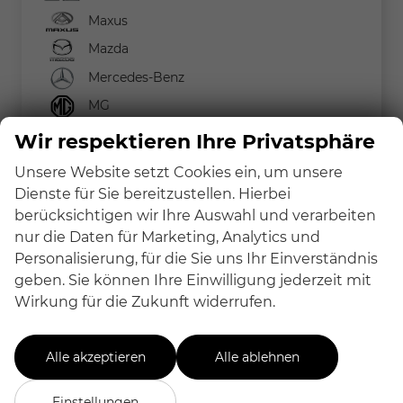
Maxus
Mazda
Mercedes-Benz
MG
MINI
Wir respektieren Ihre Privatsphäre
Nissan
Unsere Website setzt Cookies ein, um unsere
Peugeot
Dienste für Sie bereitzustellen. Hierbei
berücksichtigen wir Ihre Auswahl und verarbeiten
Renault
nur die Daten für Marketing, Analytics und
Seat
Personalisierung, für die Sie uns Ihr Einverständnis
Skoda
geben. Sie können Ihre Einwilligung jederzeit mit
Wirkung für die Zukunft widerrufen.
Suzuki
Toyota
Alle akzeptieren
Alle ablehnen
Volkswagen
Volvo
Einstellungen