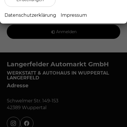
Datenschutzerklärung
Impressum
Geparkte Fahrzeuge (
0
)
Anmelden
Langerfelder Automarkt GmbH
WERKSTATT & AUTOHAUS IN WUPPERTAL
LANGERFELD
Adresse
Schwelmer Str. 149-153
42389 Wuppertal
instagram
facebook