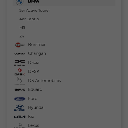
BMW
2er Active Tourer
4er Cabrio
M5
Z4
Bürstner
Changan
Dacia
DFSK
DS Automobiles
Eduard
Ford
Hyundai
Kia
Lexus