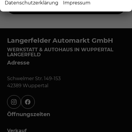
Datenschutzerklärung
Impressum
Anmelden
Langerfelder Automarkt GmbH
WERKSTATT & AUTOHAUS IN WUPPERTAL
LANGERFELD
Adresse
Schwelmer Str. 149-153
42389 Wuppertal
instagram
facebook
Öffnungszeiten
Verkauf