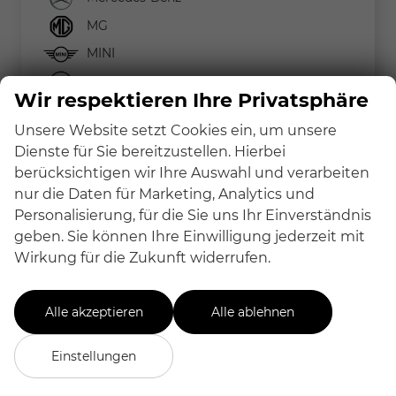
MG
MINI
Nissan
Wir respektieren Ihre Privatsphäre
Peugeot
Unsere Website setzt Cookies ein, um unsere
Renault
Dienste für Sie bereitzustellen. Hierbei
Seat
berücksichtigen wir Ihre Auswahl und verarbeiten
Skoda
nur die Daten für Marketing, Analytics und
Personalisierung, für die Sie uns Ihr Einverständnis
Suzuki
geben. Sie können Ihre Einwilligung jederzeit mit
Toyota
Wirkung für die Zukunft widerrufen.
Volkswagen
Volvo
Alle akzeptieren
Alle ablehnen
Einstellungen
Geparkte Fahrzeuge (
0
)