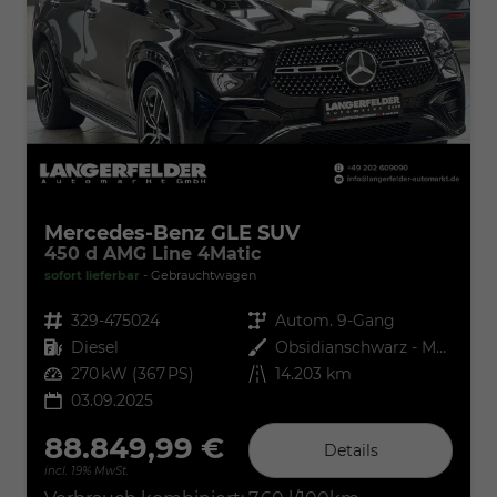
Mercedes-Benz GLE SUV
450 d AMG Line 4Matic
sofort lieferbar
Gebrauchtwagen
Fahrzeugnr.
329-475024
Getriebe
Autom. 9-Gang
Kraftstoff
Diesel
Außenfarbe
Obsidianschwarz - Metalliclack
Leistung
270 kW (367 PS)
Kilometerstand
14.203 km
03.09.2025
88.849,99 €
Details
incl. 19% MwSt.