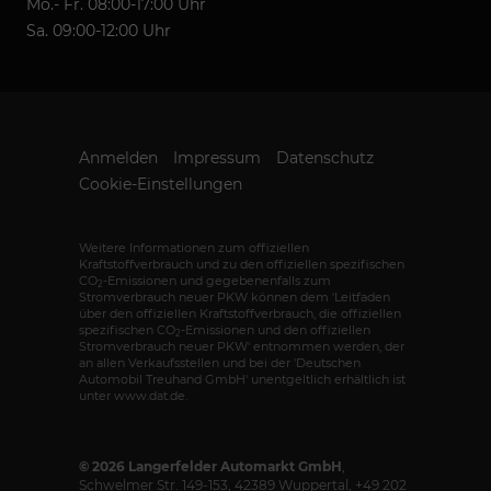
Mo.- Fr. 08:00-17:00 Uhr
Sa. 09:00-12:00 Uhr
Anmelden
Impressum
Datenschutz
Cookie-Einstellungen
Weitere Informationen zum offiziellen
Kraftstoffverbrauch und zu den offiziellen spezifischen
CO
-Emissionen und gegebenenfalls zum
2
Stromverbrauch neuer PKW können dem 'Leitfaden
über den offiziellen Kraftstoffverbrauch, die offiziellen
spezifischen CO
-Emissionen und den offiziellen
2
Stromverbrauch neuer PKW' entnommen werden, der
an allen Verkaufsstellen und bei der 'Deutschen
Automobil Treuhand GmbH' unentgeltlich erhältlich ist
unter www.dat.de.
© 2026
Langerfelder Automarkt GmbH
,
Schwelmer Str. 149-153
,
42389
Wuppertal,
+49 202