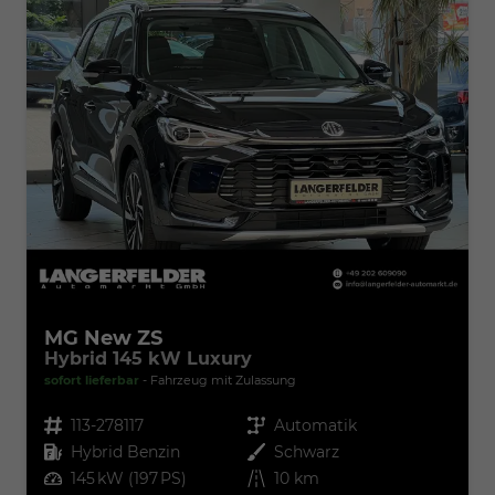
MG New ZS
Hybrid 145 kW Luxury
sofort lieferbar
Fahrzeug mit Zulassung
Fahrzeugnr.
113-278117
Getriebe
Automatik
Kraftstoff
Hybrid Benzin
Außenfarbe
Schwarz
Leistung
145 kW (197 PS)
Kilometerstand
10 km