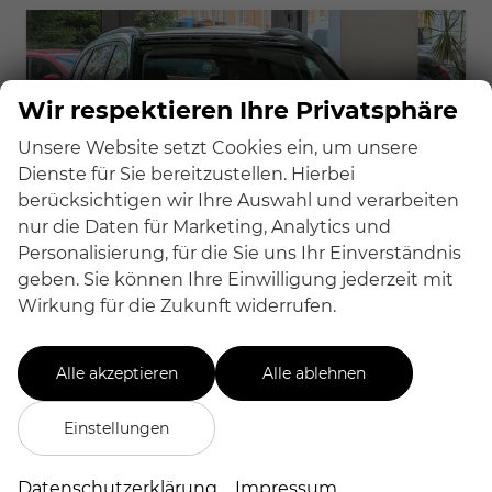
Wir respektieren Ihre Privatsphäre
Unsere Website setzt Cookies ein, um unsere
Dienste für Sie bereitzustellen. Hierbei
berücksichtigen wir Ihre Auswahl und verarbeiten
nur die Daten für Marketing, Analytics und
Personalisierung, für die Sie uns Ihr Einverständnis
geben. Sie können Ihre Einwilligung jederzeit mit
Wirkung für die Zukunft widerrufen.
MG New ZS
Alle akzeptieren
Alle ablehnen
Hybrid 145 kW Luxury
sofort lieferbar
Gebrauchtwagen
Einstellungen
Fahrzeugnr.
307-119343
Getriebe
Automatik
Kraftstoff
Hybrid Benzin
Außenfarbe
Emerald Green
Datenschutzerklärung
Impressum