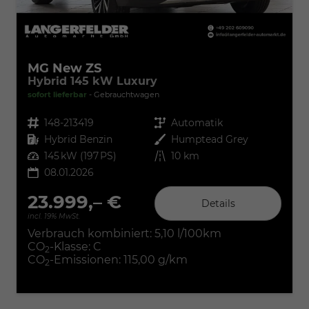
MG New ZS
Hybrid 145 kW Luxury
sofort lieferbar
Gebrauchtwagen
Fahrzeugnr.
148-213419
Getriebe
Automatik
Kraftstoff
Hybrid Benzin
Außenfarbe
Humptead Grey
Leistung
145 kW (197 PS)
Kilometerstand
10 km
08.01.2026
23.999,– €
Details
incl. 19% MwSt.
Verbrauch kombiniert:
5,10 l/100km
CO
-Klasse:
C
2
CO
-Emissionen:
115,00 g/km
2