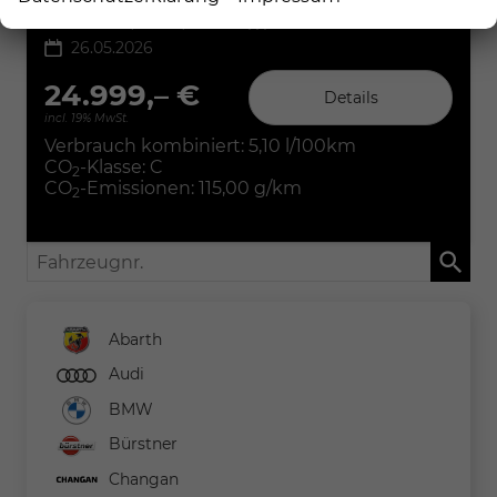
Leistung
145 kW (197 PS)
Kilometerstand
10 km
26.05.2026
24.999,– €
Details
incl. 19% MwSt.
Verbrauch kombiniert:
5,10 l/100km
CO
-Klasse:
C
2
CO
-Emissionen:
115,00 g/km
2
Fahrzeugnr.
Abarth
Audi
BMW
Bürstner
Changan