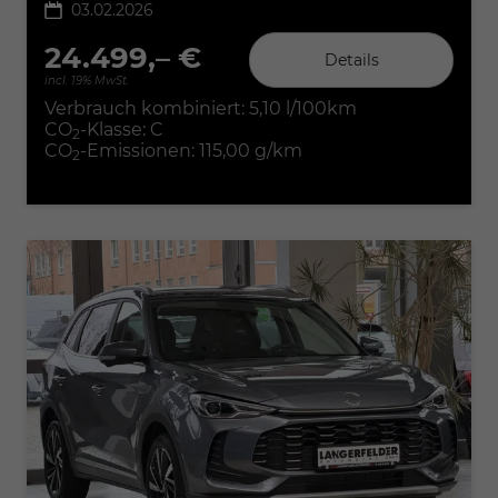
03.02.2026
24.499,– €
Details
incl. 19% MwSt.
Verbrauch kombiniert:
5,10 l/100km
CO
-Klasse:
C
2
CO
-Emissionen:
115,00 g/km
2