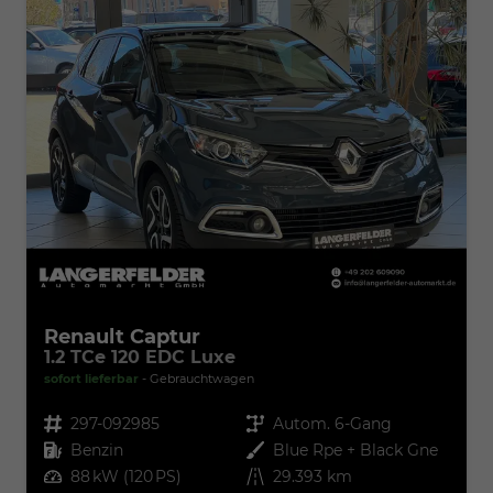
Renault Captur
1.2 TCe 120 EDC Luxe
sofort lieferbar
Gebrauchtwagen
Fahrzeugnr.
297-092985
Getriebe
Autom. 6-Gang
Kraftstoff
Benzin
Außenfarbe
Blue Rpe + Black Gne
Leistung
88 kW (120 PS)
Kilometerstand
29.393 km