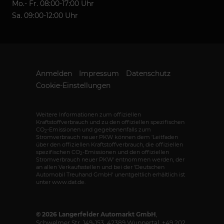
Mo.- Fr. 08:00-17:00 Uhr
Sa. 09:00-12:00 Uhr
Anmelden
Impressum
Datenschutz
Cookie-Einstellungen
Weitere Informationen zum offiziellen
Kraftstoffverbrauch und zu den offiziellen spezifischen
CO
-Emissionen und gegebenenfalls zum
2
Stromverbrauch neuer PKW können dem 'Leitfaden
über den offiziellen Kraftstoffverbrauch, die offiziellen
spezifischen CO
-Emissionen und den offiziellen
2
Stromverbrauch neuer PKW' entnommen werden, der
an allen Verkaufsstellen und bei der 'Deutschen
Automobil Treuhand GmbH' unentgeltlich erhältlich ist
unter www.dat.de.
© 2026
Langerfelder Automarkt GmbH
,
Schwelmer Str. 149-153
,
42389
Wuppertal,
+49 202