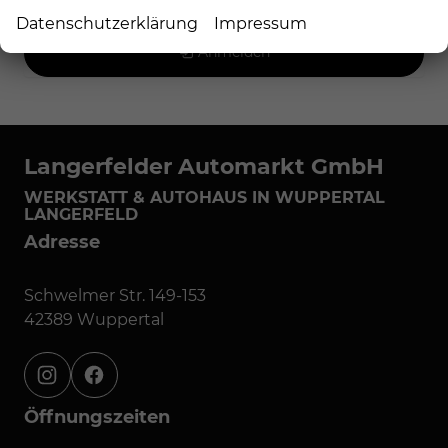
Datenschutzerklärung
Impressum
Anmelden
Langerfelder Automarkt GmbH
WERKSTATT & AUTOHAUS IN WUPPERTAL
LANGERFELD
Adresse
Schwelmer Str. 149-153
42389 Wuppertal
instagram
facebook
Öffnungszeiten