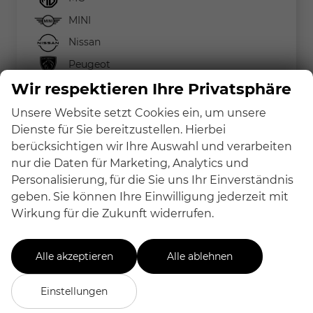
MINI
Nissan
Peugeot
Wir respektieren Ihre Privatsphäre
Renault
Seat
Unsere Website setzt Cookies ein, um unsere
Dienste für Sie bereitzustellen. Hierbei
Skoda
berücksichtigen wir Ihre Auswahl und verarbeiten
Kamiq
nur die Daten für Marketing, Analytics und
Karoq
Personalisierung, für die Sie uns Ihr Einverständnis
Suzuki
geben. Sie können Ihre Einwilligung jederzeit mit
Wirkung für die Zukunft widerrufen.
Toyota
Volkswagen
Alle akzeptieren
Alle ablehnen
Volvo
Einstellungen
Geparkte Fahrzeuge (
0
)