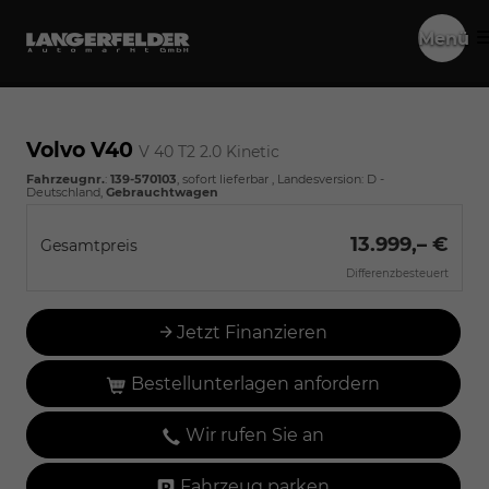
Menü
Volvo V40
V 40 T2 2.0 Kinetic
Fahrzeugnr.
:
139-570103
,
sofort lieferbar
, Landesversion: D -
Deutschland,
Gebrauchtwagen
13.999,– €
Gesamtpreis
Differenzbesteuert
Jetzt Finanzieren
Bestellunterlagen anfordern
Wir rufen Sie an
Fahrzeug parken