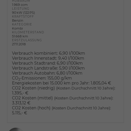
HUBRAUM
1.969 ccm
LEISTUNG
90 kW (122 PS)
KRAFTSTOFF
Benzin
KATEGORIE
Kombi
KILOMETERSTAND
51.668 km
ERSTZULASSUNG
27.11.2018
Verbrauch kombiniert:
6,90 l/100km
Verbrauch Innenstadt:
9,40 l/100km
Verbrauch Stadtrand:
6,90 l/100km
Verbrauch Landstraße:
5,90 l/100km
Verbrauch Autobahn:
6,80 l/100km
CO
-Emissionen:
155,00 g/km
2
Energiekosten bei 15.000 km pro Jahr:
1.805,04 €
CO2 Kosten (niedrig)
:
(Kosten Durchschnitt 10 Jahre)
1.395,- €
CO2 Kosten (mittel)
:
(Kosten Durchschnitt 10 Jahre)
3.313,12 €
CO2 Kosten (hoch)
:
(Kosten Durchschnitt 10 Jahre)
5.115,- €