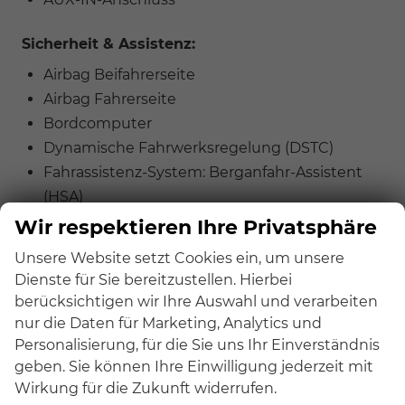
Sicherheit & Assistenz:
Airbag Beifahrerseite
Airbag Fahrerseite
Bordcomputer
Dynamische Fahrwerksregelung (DSTC)
Fahrassistenz-System: Berganfahr-Assistent
(HSA)
Fahrassistenz-System: Bremsassistent
Wir respektieren Ihre Privatsphäre
Fahrassistenz-System: City-Safety-System
Unsere Website setzt Cookies ein, um unsere
(Autonomer Notbrems-Assistent)
Dienste für Sie bereitzustellen. Hierbei
Geschwindigkeits-Regelanlage (Tempomat)
berücksichtigen wir Ihre Auswahl und verarbeiten
Knieairbag Fahrerseite
nur die Daten für Marketing, Analytics und
Kopf-Airbag-System
Personalisierung, für die Sie uns Ihr Einverständnis
geben. Sie können Ihre Einwilligung jederzeit mit
Seitenairbag vorn
Wirkung für die Zukunft widerrufen.
Start/Stop-Anlage