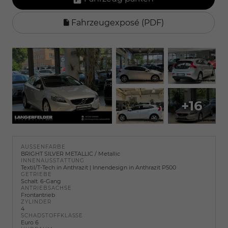
Fahrzeugexposé (PDF)
+16
AUSSENFARBE
BRIGHT SILVER METALLIC / Metallic
INNENAUSSTATTUNG
Textil/T-Tech in Anthrazit | Innendesign in Anthrazit P500
GETRIEBE
Schalt. 6-Gang
ANTRIEBSACHSE
Frontantrieb
ZYLINDER
4
SCHADSTOFFKLASSE
Euro 6