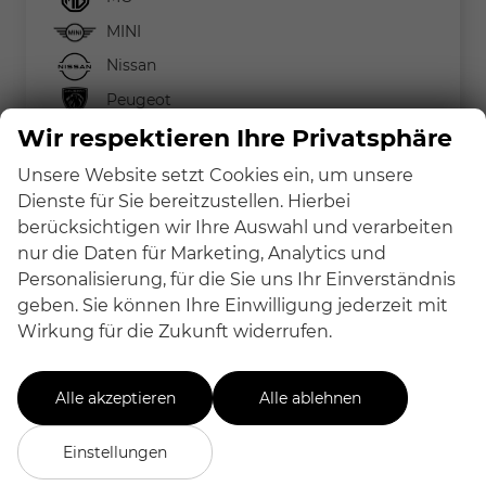
MINI
Nissan
Peugeot
Wir respektieren Ihre Privatsphäre
Renault
Seat
Unsere Website setzt Cookies ein, um unsere
Dienste für Sie bereitzustellen. Hierbei
Skoda
berücksichtigen wir Ihre Auswahl und verarbeiten
Kamiq
nur die Daten für Marketing, Analytics und
Karoq
Personalisierung, für die Sie uns Ihr Einverständnis
Suzuki
geben. Sie können Ihre Einwilligung jederzeit mit
Wirkung für die Zukunft widerrufen.
Toyota
Volkswagen
Alle akzeptieren
Alle ablehnen
Volvo
Einstellungen
Geparkte Fahrzeuge (
0
)