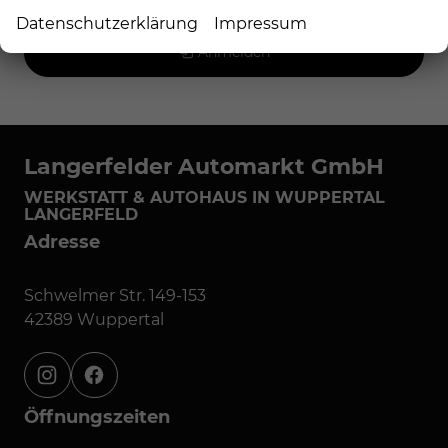
Datenschutzerklärung
Impressum
Anmelden
Langerfelder Automarkt GmbH
WERKSTATT & AUTOHAUS IN WUPPERTAL
LANGERFELD
Adresse
Schwelmer Str. 149-153
42389 Wuppertal
instagram
facebook
Öffnungszeiten